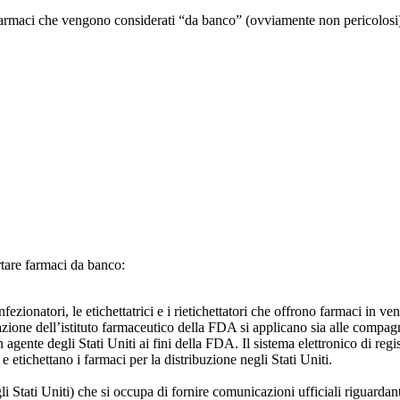
 farmaci che vengono considerati “da banco” (ovviamente non pericolosi
tare farmaci da banco:
nfezionatori, le etichettatrici e i rietichettatori che offrono farmaci in v
azione dell’istituto farmaceutico della FDA si applicano sia alle compagn
gente degli Stati Uniti ai fini della FDA. Il sistema elettronico di regi
tichettano i farmaci per la distribuzione negli Stati Uniti.
i Stati Uniti) che si occupa di fornire comunicazioni ufficiali riguardant