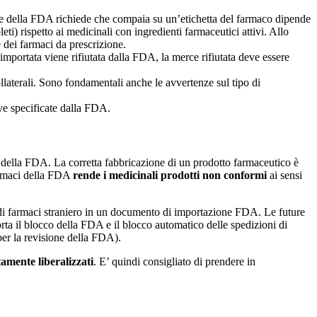
ne della FDA richiede che compaia su un’etichetta del farmaco dipende
ti) rispetto ai medicinali con ingredienti farmaceutici attivi. Allo
e dei farmaci da prescrizione.
importata viene rifiutata dalla FDA, la merce rifiutata deve essere
ollaterali. Sono fondamentali anche le avvertenze sul tipo di
ive specificate dalla FDA.
ella FDA. La corretta fabbricazione di un prodotto farmaceutico è
armaci della FDA
rende i medicinali prodotti non conformi
ai sensi
 di farmaci straniero in un documento di importazione FDA. Le future
rta il blocco della FDA e il blocco automatico delle spedizioni di
er la revisione della FDA).
tamente liberalizzati
. E’ quindi consigliato di prendere in