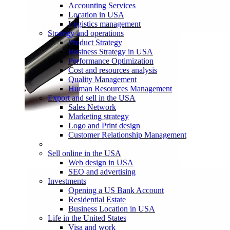
Accounting Services
Location in USA
Logistics management
Strategy and operations
Product Strategy
Business Strategy in USA
Performance Optimization
Cost and resources analysis
Quality Management
Human Resources Management
Export and sell in the USA
Sales Network
Marketing strategy
Logo and Print design
Customer Relationship Management
Sell online in the USA
Web design in USA
SEO and advertising
Investments
Opening a US Bank Account
Residential Estate
Business Location in USA
Life in the United States
Visa and work