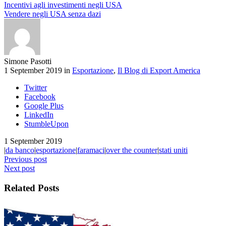
Incentivi agli investimenti negli USA
Vendere negli USA senza dazi
Simone Pasotti
1 September 2019 in
Esportazione
,
Il Blog di Export America
Twitter
Facebook
Google Plus
LinkedIn
StumbleUpon
1 September 2019
|
da banco
|
esportazione
|
faramaci
|
over the counter
|
stati uniti
Previous post
Next post
Related Posts