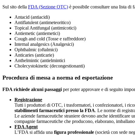
Sul sito della
FDA (Sezione OTC)
è possibile consultare una lista di
Antacid (antiacidi)
Antiflatulent (antimeteoritico)
Topical Antifungal (antimicotici)
Antiemetic (antiemetici)
Cough and cold (Tosse e raffreddore)
Internal analgesics (Analgesici)
Ophthalmic (oftalmici)
Anticaries (anticarie)
Anthelmintic (antielmintici
Cholecystokinetic (decongestionanti)
Procedura di messa a norma ed esportazione
FDA richiede alcuni passaggi
per poter approvare e di seguito impor
Registrazione
Tutti i produttori di OTC, i trasformatori, i confezionatori, i rico
stabilimenti farmaceutici presso la FDA
. Le norme di registr
Le aziende farmaceutiche straniere devono anche identificare un a
compagnie farmaceutiche che producono, elaborano, imballano e e
FDA Agent
L’FDA si affida una
figura professionale
(società con sede negl