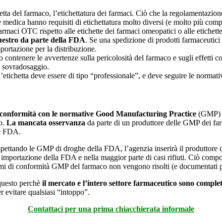
tta del farmaco, l’etichettatura dei farmaci. Ciò che la regolamentazio
 medica hanno requisiti di etichettatura molto diversi (e molto più comple
farmaci OTC rispetto alle etichette dei farmaci omeopatici o alle etichett
questro da parte della FDA
. Se una spedizione di prodotti farmaceutici 
portazione per la distribuzione.
o contenere le avvertenze sulla pericolosità del farmaco e sugli effetti c
i sovradosaggio.
 l’etichetta deve essere di tipo “professionale”, e deve seguire le normat
n conformità con le normative
Good Manufacturing Practice
(GMP) d
co.
La mancata osservanza
da parte di un produttore delle GMP dei f
ve FDA.
spettando le GMP di droghe della FDA, l’agenzia inserirà il produttore
 importazione della FDA e nella maggior parte di casi rifiuti. Ciò compo
lemi di conformità GMP del farmaco non vengono risolti (e documentati p
questo perchè
il mercato e l’intero settore farmaceutico sono comple
 evitare qualsiasi “intoppo”.
Contattaci per una prima chiacchierata informale