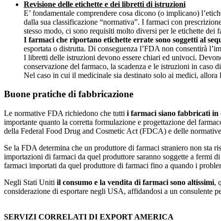
Revisione delle etichette e dei libretti di istruzioni
E’ fondamentale comprendere cosa dicono (o implicano) l’etiche
dalla sua classificazione “normativa”. I farmaci con prescrizione
stesso modo, ci sono requisiti molto diversi per le etichette dei 
I farmaci che riportano etichette errate sono soggetti al se
esportata o distrutta. Di conseguenza l’FDA non consentirà l’im
I libretti delle istruzioni devono essere chiari ed univoci. Devon
conservazione del farmaco, la scadenza e le istruzioni in caso d
Nel caso in cui il medicinale sia destinato solo ai medici, allora
Buone pratiche di fabbricazione
Le normative FDA richiedono che tutti
i farmaci siano fabbricati i
importante quanto la corretta formulazione e progettazione del farma
della Federal Food Drug and Cosmetic Act (FDCA) e delle normati
Se la FDA determina che un produttore di farmaci straniero non sta ri
importazioni di farmaci da quel produttore saranno soggette a fermi di
farmaci importati da quel produttore di farmaci fino a quando i prob
Negli Stati Uniti
il consumo e la vendita di farmaci sono altissimi
, 
considerazione di esportare negli USA, affidandosi a un consulente per
SERVIZI CORRELATI DI EXPORT AMERICA