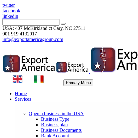
twitter
facebook
linkedin
USA: 407 McKirkland ct Cary, NC 27511
001 919 4132917
info@exportamericagroup.com
Primary Menu
Home
Services
Open a business in the USA
Business Type
Business plan
Business Documents
Bank Account