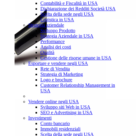
Contabilità e Fiscalità in USA
Dichiarazione dei Redditi Società USA
Scelta della sede negli USA
Logistica in USA
Strategia aziendale
Sviluppo Prodotto
Strategia Aziendale in USA
Performance
Analisi dei costi
Qualità
Gestione delle risorse umane in USA
Esportare e vendere negli USA
Rete di Vendita
Strategia di Marketing
Logo e brochure
Customer Relationship Management in
USA
Vendere online negli USA
Sviluppo siti Web in USA
SEO e Advertising in USA
Investimenti
Conto bancario
Immobili residenziali
Scelta della sede negli USA