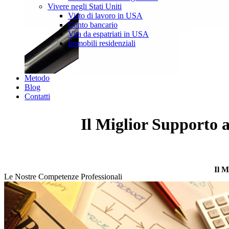
Vivere negli Stati Uniti
Visto di lavoro in USA
Conto bancario
Vita da espatriati in USA
Immobili residenziali
Metodo
Blog
Contatti
Il Miglior Supporto a
Il M
Le Nostre Competenze Professionali