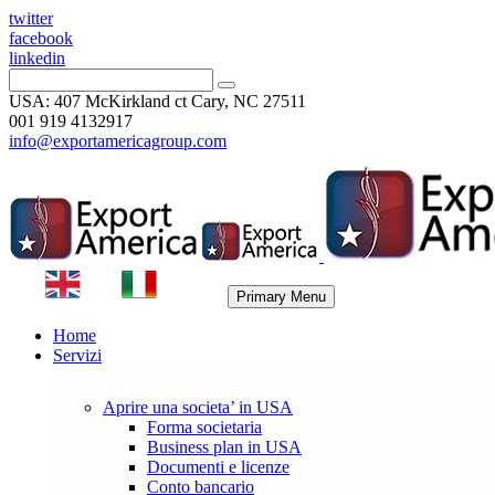
twitter
facebook
linkedin
USA: 407 McKirkland ct Cary, NC 27511
001 919 4132917
info@exportamericagroup.com
Primary Menu
Home
Servizi
Aprire una societa’ in USA
Forma societaria
Business plan in USA
Documenti e licenze
Conto bancario