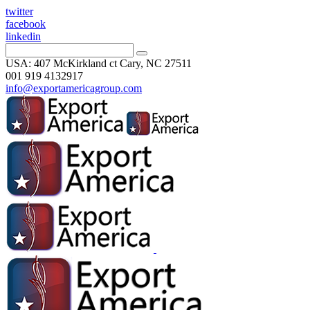
twitter
facebook
linkedin
USA: 407 McKirkland ct Cary, NC 27511
001 919 4132917
info@exportamericagroup.com