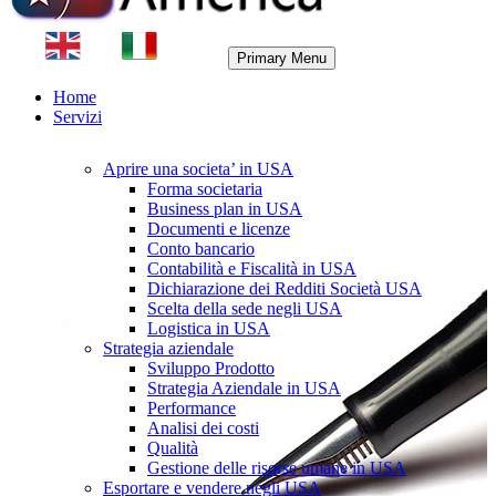
Primary Menu
Home
Servizi
Aprire una societa’ in USA
Forma societaria
Business plan in USA
Documenti e licenze
Conto bancario
Contabilità e Fiscalità in USA
Dichiarazione dei Redditi Società USA
Scelta della sede negli USA
Logistica in USA
Strategia aziendale
Sviluppo Prodotto
Strategia Aziendale in USA
Performance
Analisi dei costi
Qualità
Gestione delle risorse umane in USA
Esportare e vendere negli USA