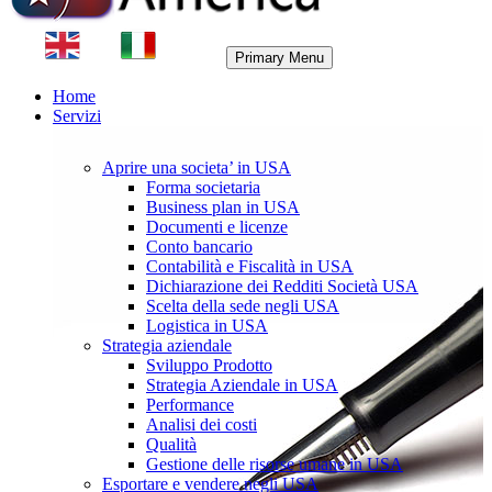
Primary Menu
Home
Servizi
Aprire una societa’ in USA
Forma societaria
Business plan in USA
Documenti e licenze
Conto bancario
Contabilità e Fiscalità in USA
Dichiarazione dei Redditi Società USA
Scelta della sede negli USA
Logistica in USA
Strategia aziendale
Sviluppo Prodotto
Strategia Aziendale in USA
Performance
Analisi dei costi
Qualità
Gestione delle risorse umane in USA
Esportare e vendere negli USA