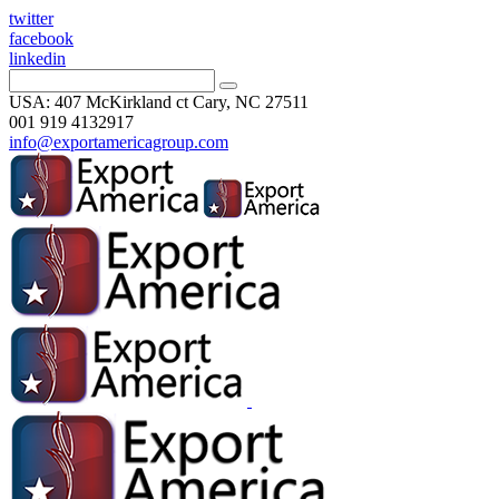
twitter
facebook
linkedin
USA: 407 McKirkland ct Cary, NC 27511
001 919 4132917
info@exportamericagroup.com