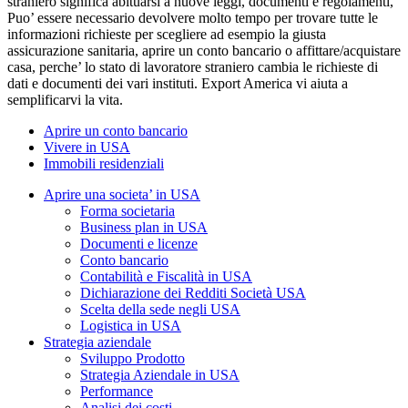
straniero significa abituarsi a nuove leggi, documenti e regolamenti,
Puo’ essere necessario devolvere molto tempo per trovare tutte le
informazioni richieste per scegliere ad esempio la giusta
assicurazione sanitaria, aprire un conto bancario o affittare/acquistare
casa, perche’ lo stato di lavoratore straniero cambia le richieste di
dati e documenti dei vari instituti. Export America vi aiuta a
semplificarvi la vita.
Aprire un conto bancario
Vivere in USA
Immobili residenziali
Aprire una societa’ in USA
Forma societaria
Business plan in USA
Documenti e licenze
Conto bancario
Contabilità e Fiscalità in USA
Dichiarazione dei Redditi Società USA
Scelta della sede negli USA
Logistica in USA
Strategia aziendale
Sviluppo Prodotto
Strategia Aziendale in USA
Performance
Analisi dei costi