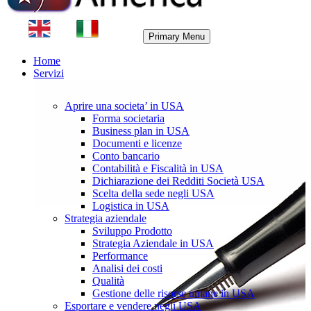
Primary Menu
Home
Servizi
Aprire una societa’ in USA
Forma societaria
Business plan in USA
Documenti e licenze
Conto bancario
Contabilità e Fiscalità in USA
Dichiarazione dei Redditi Società USA
Scelta della sede negli USA
Logistica in USA
Strategia aziendale
Sviluppo Prodotto
Strategia Aziendale in USA
Performance
Analisi dei costi
Qualità
Gestione delle risorse umane in USA
Esportare e vendere negli USA