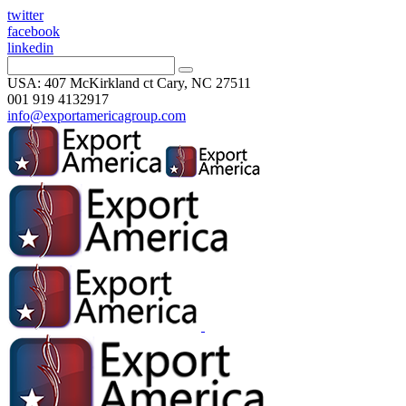
twitter
facebook
linkedin
USA: 407 McKirkland ct Cary, NC 27511
001 919 4132917
info@exportamericagroup.com