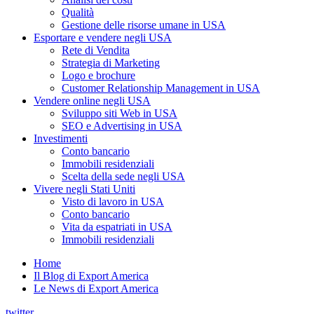
Qualità
Gestione delle risorse umane in USA
Esportare e vendere negli USA
Rete di Vendita
Strategia di Marketing
Logo e brochure
Customer Relationship Management in USA
Vendere online negli USA
Sviluppo siti Web in USA
SEO e Advertising in USA
Investimenti
Conto bancario
Immobili residenziali
Scelta della sede negli USA
Vivere negli Stati Uniti
Visto di lavoro in USA
Conto bancario
Vita da espatriati in USA
Immobili residenziali
Home
Il Blog di Export America
Le News di Export America
twitter