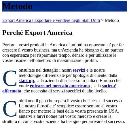
Metodo
Export America | Esportare e vendere negli Stati Uniti
>
Metodo
Perché
Export America
P
ortare i vostri prodotti in America e’ un’ottima opportunita’ per far
crescere il vostro business, ma un’azienda ha bisogno di un partner
con esperienza per risparmiare tempo, denaro e per utilizzare le
vostre risorse nell’obiettivo di massimizzare i profitti.
C
onsultate nel dettaglio i nostri
servizi
e le nostre
metodologie differenziate per tipologia di cliente: dalla
start up
, alla azienda di successo in Italia o Europa che
vuole
entrare nel mercato americano
, alla
societa’
affermata
che necessita di servizi specifici di alto livello.
C
olmiamo il gap che separa il vostro business dal successo.
La nostra filosofia e’ semplice: essere sempre al vostro
fianco per mettere le basi della vostra presenza in USA,
aiutarvi a farvi notare nel vostro mercato e creare la
struttura di cui la vostra azienda ha bisogno per arrivare al successo.