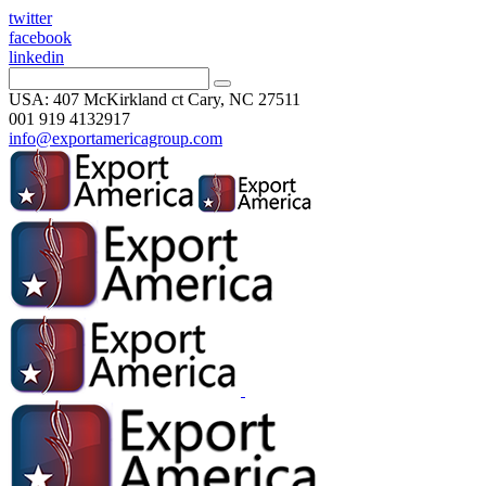
twitter
facebook
linkedin
USA: 407 McKirkland ct Cary, NC 27511
001 919 4132917
info@exportamericagroup.com