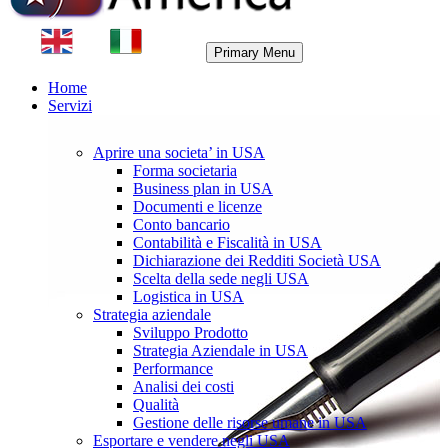
Primary Menu
Home
Servizi
Aprire una societa’ in USA
Forma societaria
Business plan in USA
Documenti e licenze
Conto bancario
Contabilità e Fiscalità in USA
Dichiarazione dei Redditi Società USA
Scelta della sede negli USA
Logistica in USA
Strategia aziendale
Sviluppo Prodotto
Strategia Aziendale in USA
Performance
Analisi dei costi
Qualità
Gestione delle risorse umane in USA
Esportare e vendere negli USA