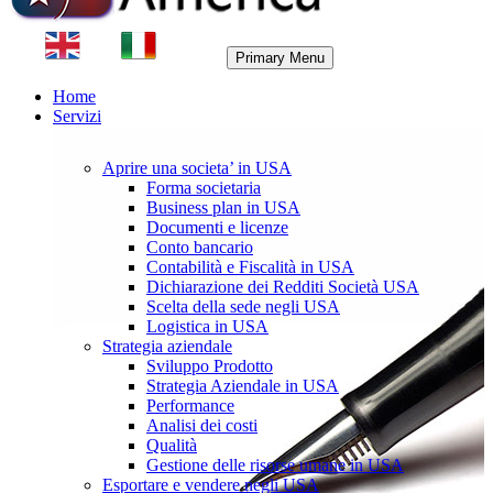
Primary Menu
Home
Servizi
Aprire una societa’ in USA
Forma societaria
Business plan in USA
Documenti e licenze
Conto bancario
Contabilità e Fiscalità in USA
Dichiarazione dei Redditi Società USA
Scelta della sede negli USA
Logistica in USA
Strategia aziendale
Sviluppo Prodotto
Strategia Aziendale in USA
Performance
Analisi dei costi
Qualità
Gestione delle risorse umane in USA
Esportare e vendere negli USA