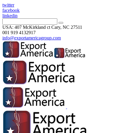
twitter
facebook
linkedin
USA: 407 McKirkland ct Cary, NC 27511
001 919 4132917
info@exportamericagroup.com