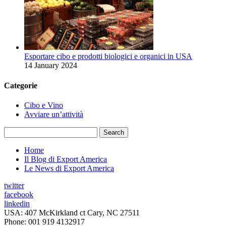
Esportare cibo e prodotti biologici e organici in USA
14 January 2024
Categorie
Cibo e Vino
Avviare un’attività
Search
Home
Il Blog di Export America
Le News di Export America
twitter
facebook
linkedin
USA: 407 McKirkland ct Cary, NC 27511
Phone: 001 919 4132917