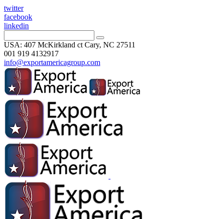
twitter
facebook
linkedin
USA: 407 McKirkland ct Cary, NC 27511
001 919 4132917
info@exportamericagroup.com