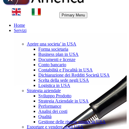
Primary Menu
Home
Servizi
Aprire una societa’ in USA
Forma societaria
Business plan in USA
Documenti e licenze
Conto bancario
Contabilità e Fiscalità in USA
Dichiarazione dei Redditi Società USA
Scelta della sede negli USA
Logistica in USA
Strategia aziendale
Sviluppo Prodotto
Strategia Aziendale in USA
Performance
Analisi dei costi
Qualità
Gestione delle risorse umane in USA
Esportare e vendere negli USA