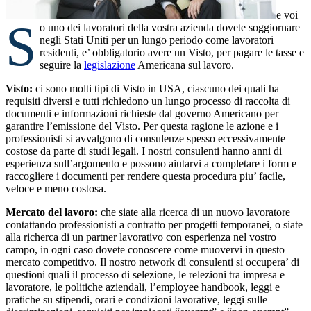
e voi
S
o uno dei lavoratori della vostra azienda dovete soggiornare
negli Stati Uniti per un lungo periodo come lavoratori
residenti, e’ obbligatorio avere un Visto, per pagare le tasse e
seguire la
legislazione
Americana sul lavoro.
Visto:
ci sono molti tipi di Visto in USA, ciascuno dei quali ha
requisiti diversi e tutti richiedono un lungo processo di raccolta di
documenti e informazioni richieste dal governo Americano per
garantire l’emissione del Visto. Per questa ragione le azione e i
professionisti si avvalgono di consulenze spesso eccessivamente
costose da parte di studi legali. I nostri consulenti hanno anni di
esperienza sull’argomento e possono aiutarvi a completare i form e
raccogliere i documenti per rendere questa procedura piu’ facile,
veloce e meno costosa.
Mercato del lavoro:
che siate alla ricerca di un nuovo lavoratore
contattando professionisti a contratto per progetti temporanei, o siate
alla richerca di un partner lavorativo con esperienza nel vostro
campo, in ogni caso dovete conoscere come muovervi in questo
mercato competitivo. Il nostro network di consulenti si occupera’ di
questioni quali il processo di selezione, le relezioni tra impresa e
lavoratore, le politiche aziendali, l’employee handbook, leggi e
pratiche su stipendi, orari e condizioni lavorative, leggi sulle