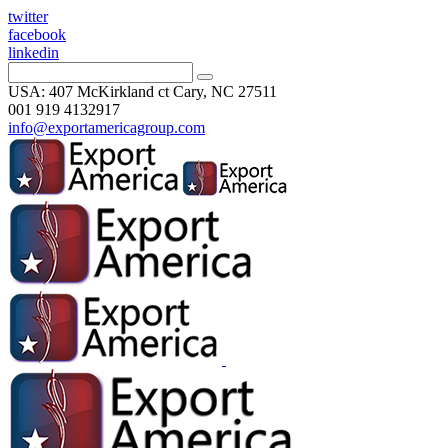
twitter
facebook
linkedin
USA: 407 McKirkland ct Cary, NC 27511
001 919 4132917
info@exportamericagroup.com