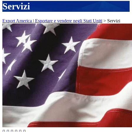
Servizi
Export America | Esportare e vendere negli Stati Uniti
>
Servizi





