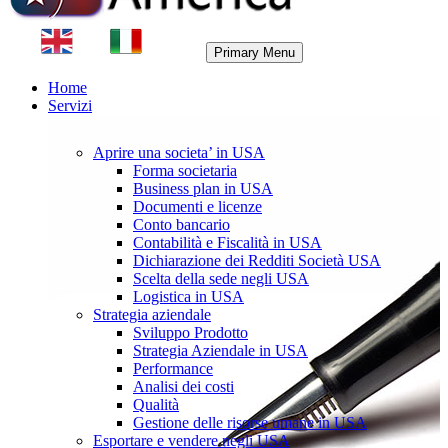
Primary Menu
Home
Servizi
Aprire una societa’ in USA
Forma societaria
Business plan in USA
Documenti e licenze
Conto bancario
Contabilità e Fiscalità in USA
Dichiarazione dei Redditi Società USA
Scelta della sede negli USA
Logistica in USA
Strategia aziendale
Sviluppo Prodotto
Strategia Aziendale in USA
Performance
Analisi dei costi
Qualità
Gestione delle risorse umane in USA
Esportare e vendere negli USA