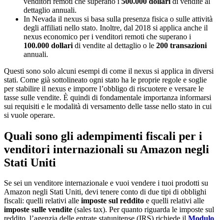
venditori remoti che superano i
500.000 dollari
di vendite al
dettaglio annuali.
In Nevada il nexus si basa sulla presenza fisica o sulle attività
degli affiliati nello stato. Inoltre, dal 2018 si applica anche il
nexus economico per i venditori remoti che superano i
100.000 dollari
di vendite al dettaglio o le
200 transazioni
annuali.
Questi sono solo alcuni esempi di come il nexus si applica in diversi
stati. Come già sottolineato ogni stato ha le proprie regole e soglie
per stabilire il nexus e imporre l’obbligo di riscuotere e versare le
tasse sulle vendite. È quindi di fondamentale importanza informarsi
sui requisiti e le modalità di versamento delle tasse nello stato in cui
si vuole operare.
Quali sono gli adempimenti fiscali per i
venditori internazionali su Amazon negli
Stati Uniti
Se sei un venditore internazionale e vuoi vendere i tuoi prodotti su
Amazon negli Stati Uniti, devi tenere conto di due tipi di obblighi
fiscali: quelli relativi alle
imposte sul reddito
e quelli relativi alle
imposte sulle vendite
(sales tax). Per quanto riguarda le imposte sul
reddito, l’agenzia delle entrate statunitense (IRS) richiede il
Modulo