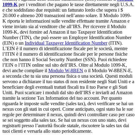
1099-K
per i venditori che pagano le tasse direttamente negli U.S.A.
e che soddisfano due requisiti: un fatturato lordo che supera i $
20.000 e almeno 200 transazioni nell’anno solare. Il Modulo 1099-
K riporta le informazioni sulle vendite effettuate tramite Amazon e
viene inviato sia al venditore che all’IRS. Per ricevere il Modulo
1099-K, devi fornire ad Amazon il tuo Taxpayer Identification
Number (TIN), che può essere un Employer Identification Number
(EIN) o un
Individual Taxpayer Identification Number
(ITIN).
L’EIN è il numero di identificazione fiscale per le società, mentre
l’ITIN è il numero di identificazione fiscale per le persone fisiche
che non hanno il Social Security Number (SSN). Puoi richiedere
l’EIN o l’ITIN online sul sito dell’IRS. Oltre al Modulo 1099-K,
devi anche compilare il
Modulo W-8BEN
o il Modulo W-8BEN-E,
a seconda che tu sia una persona fisica o una società. Questi moduli
servono a dichiarare il tuo status di non residente negli Stati Uniti e a
beneficiare degli eventuali trattati fiscali tra il tuo Paese e gli Stati
Uniti. Puoi scaricare i moduli dal sito dell’IRS e inviarli ad Amazon
tramite la sezione Tax Information del tuo account. Per quanto
riguarda le imposte sulle vendite (sales tax), devi verificare se hai un
nexus con gli stati in cui operi. Come anticipato, ogni stato ha le sue
regole per determinare il nexus, quindi devi controllare caso per caso
se sei soggetto alla sales tax. Se hai un nexus con uno stato, devi
registrarti presso l’autorità fiscale statale, riscuotere la sales tax dai
tuoi clienti e versarla allo stato periodicamente.