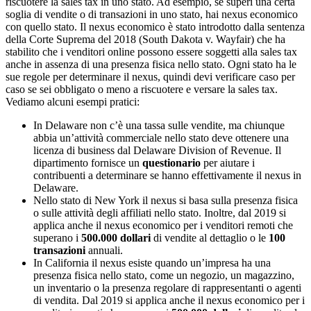
riscuotere la sales tax in uno stato. Ad esempio, se superi una certa
soglia di vendite o di transazioni in uno stato, hai nexus economico
con quello stato. Il nexus economico è stato introdotto dalla sentenza
della Corte Suprema del 2018 (South Dakota v. Wayfair) che ha
stabilito che i venditori online possono essere soggetti alla sales tax
anche in assenza di una presenza fisica nello stato. Ogni stato ha le
sue regole per determinare il nexus, quindi devi verificare caso per
caso se sei obbligato o meno a riscuotere e versare la sales tax.
Vediamo alcuni esempi pratici:
In Delaware non c’è una tassa sulle vendite, ma chiunque
abbia un’attività commerciale nello stato deve ottenere una
licenza di business dal Delaware Division of Revenue. Il
dipartimento fornisce un
questionario
per aiutare i
contribuenti a determinare se hanno effettivamente il nexus in
Delaware.
Nello stato di New York il nexus si basa sulla presenza fisica
o sulle attività degli affiliati nello stato. Inoltre, dal 2019 si
applica anche il nexus economico per i venditori remoti che
superano i
500.000 dollari
di vendite al dettaglio o le
100
transazioni
annuali.
In California il nexus esiste quando un’impresa ha una
presenza fisica nello stato, come un negozio, un magazzino,
un inventario o la presenza regolare di rappresentanti o agenti
di vendita. Dal 2019 si applica anche il nexus economico per i