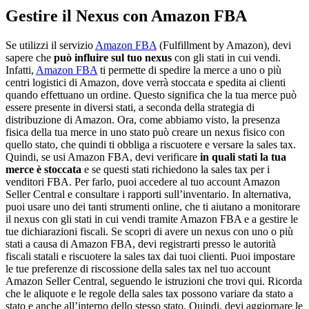
Gestire il Nexus con Amazon FBA
Se utilizzi il servizio
Amazon FBA
(Fulfillment by Amazon), devi
sapere che
può influire sul tuo nexus
con gli stati in cui vendi.
Infatti,
Amazon FBA
ti permette di spedire la merce a uno o più
centri logistici di Amazon, dove verrà stoccata e spedita ai clienti
quando effettuano un ordine. Questo significa che la tua merce può
essere presente in diversi stati, a seconda della strategia di
distribuzione di Amazon. Ora, come abbiamo visto, la presenza
fisica della tua merce in uno stato può creare un nexus fisico con
quello stato, che quindi ti obbliga a riscuotere e versare la sales tax.
Quindi, se usi Amazon FBA, devi verificare
in quali stati la tua
merce è stoccata
e se questi stati richiedono la sales tax per i
venditori FBA. Per farlo, puoi accedere al tuo account Amazon
Seller Central e consultare i rapporti sull’inventario. In alternativa,
puoi usare uno dei tanti strumenti online, che ti aiutano a monitorare
il nexus con gli stati in cui vendi tramite Amazon FBA e a gestire le
tue dichiarazioni fiscali. Se scopri di avere un nexus con uno o più
stati a causa di Amazon FBA, devi registrarti presso le autorità
fiscali statali e riscuotere la sales tax dai tuoi clienti. Puoi impostare
le tue preferenze di riscossione della sales tax nel tuo account
Amazon Seller Central, seguendo le istruzioni che trovi qui. Ricorda
che le aliquote e le regole della sales tax possono variare da stato a
stato e anche all’interno dello stesso stato. Quindi, devi aggiornare le