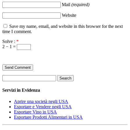
Mail
(required)
Website
Save my name, email, and website in this browser for the next
time I comment.
Solve :
*
2 − 1 =
Search
Servizi in Evidenza
Aprire una società negli USA
Esportare e Vendere negli USA
Esportare Vino in USA
Esportare Prodotti Alimentari in USA