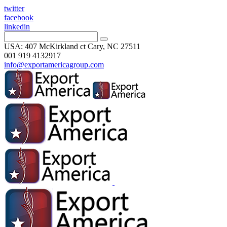
twitter
facebook
linkedin
USA: 407 McKirkland ct Cary, NC 27511
001 919 4132917
info@exportamericagroup.com