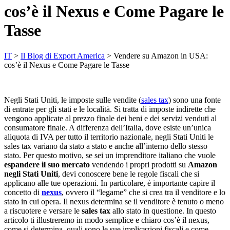
cos’è il Nexus e Come Pagare le
Tasse
IT
>
Il Blog di Export America
>
Vendere su Amazon in USA:
cos’è il Nexus e Come Pagare le Tasse
Negli Stati Uniti, le imposte sulle vendite (
sales tax
) sono una fonte
di entrate per gli stati e le località. Si tratta di imposte indirette che
vengono applicate al prezzo finale dei beni e dei servizi venduti al
consumatore finale. A differenza dell’Italia, dove esiste un’unica
aliquota di IVA per tutto il territorio nazionale, negli Stati Uniti le
sales tax variano da stato a stato e anche all’interno dello stesso
stato. Per questo motivo, se sei un imprenditore italiano che vuole
espandere il suo mercato
vendendo i propri prodotti su
Amazon
negli Stati Uniti
, devi conoscere bene le regole fiscali che si
applicano alle tue operazioni. In particolare, è importante capire il
concetto di
nexus
, ovvero il “legame” che si crea tra il venditore e lo
stato in cui opera. Il nexus determina se il venditore è tenuto o meno
a riscuotere e versare le
sales tax
allo stato in questione. In questo
articolo ti illustreremo in modo semplice e chiaro cos’è il nexus,
come si determina, quali sono le sue implicazioni fiscali e come