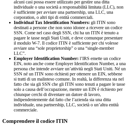
alcuni casi possa essere utilizzato per gestire una ditta
individuale o una società a responsabilità limitata (LLC), non
è sufficiente per avviare una partnership, una LLC, una
corporation, o altri tipi di entità commerciali.
Individual Tax Identification Numbers:
gli ITIN sono
destinati a persone che non sono idonee a ricevere un codice
SSN. Come nel caso degli SSN, chi ha un ITIN è tenuto a
pagare le tasse negli Stati Uniti, e deve comunque presentare
il modulo W-7. Il codice ITIN è sufficiente per chi volesse
avviare una “sole proprietorship” o una “single-member
LLC”.
Employer Identification Number:
l’IRS emette un codice
EIN, noto anche come Employer Identification Number, a una
persona che intende avviare un’attività negli Stati Uniti. Né un
SSN né un ITIN sono richiesti per ottenere un EIN, sebbene
si tratti di un malinteso comune. In realtà, la differenza sta nel
fatto che sia gli SSN che gli ITIN sono tenuti a pagare le tasse
solo a causa dell’occupazione, mentre un EIN è richiesto per
chiunque cerchi di diventare un datore di lavoro,
indipendentemente dal fatto che l’azienda sia una ditta
individuale, una partnership, LLC, società o un’altra entità
commerciale.
Comprendere il codice ITIN