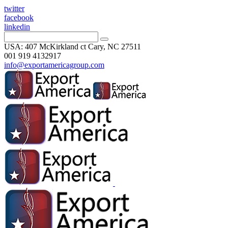
twitter
facebook
linkedin
USA: 407 McKirkland ct Cary, NC 27511
001 919 4132917
info@exportamericagroup.com