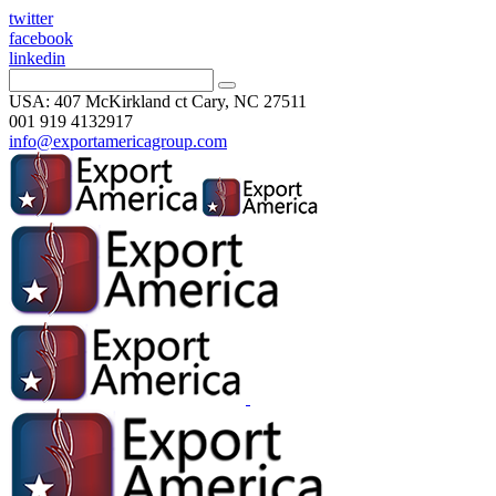
twitter
facebook
linkedin
USA: 407 McKirkland ct Cary, NC 27511
001 919 4132917
info@exportamericagroup.com