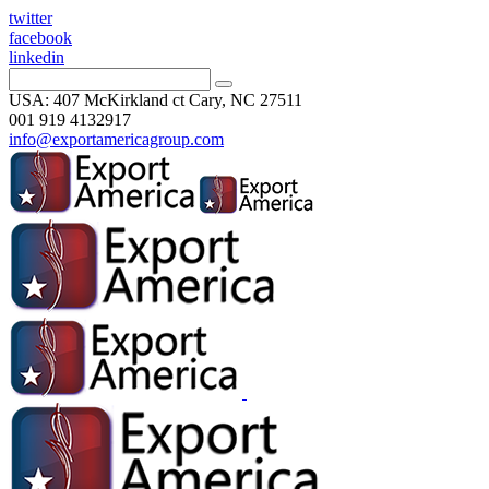
twitter
facebook
linkedin
USA: 407 McKirkland ct Cary, NC 27511
001 919 4132917
info@exportamericagroup.com