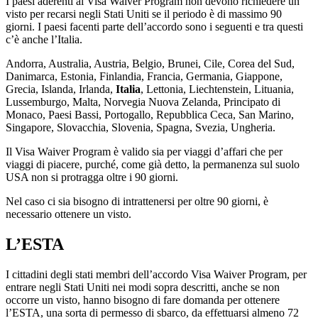
I paesi aderenti al Visa Waiver Program non devono richiedere un
visto per recarsi negli Stati Uniti se il periodo è di massimo 90
giorni. I paesi facenti parte dell’accordo sono i seguenti e tra questi
c’è anche l’Italia.
Andorra, Australia, Austria, Belgio, Brunei, Cile, Corea del Sud,
Danimarca, Estonia, Finlandia, Francia, Germania, Giappone,
Grecia, Islanda, Irlanda,
Italia
, Lettonia, Liechtenstein, Lituania,
Lussemburgo, Malta, Norvegia Nuova Zelanda, Principato di
Monaco, Paesi Bassi, Portogallo, Repubblica Ceca, San Marino,
Singapore, Slovacchia, Slovenia, Spagna, Svezia, Ungheria.
Il Visa Waiver Program è valido sia per viaggi d’affari che per
viaggi di piacere, purché, come già detto, la permanenza sul suolo
USA non si protragga oltre i 90 giorni.
Nel caso ci sia bisogno di intrattenersi per oltre 90 giorni, è
necessario ottenere un visto.
L’ESTA
I cittadini degli stati membri dell’accordo Visa Waiver Program, per
entrare negli Stati Uniti nei modi sopra descritti, anche se non
occorre un visto, hanno bisogno di fare domanda per ottenere
l’ESTA, una sorta di permesso di sbarco, da effettuarsi almeno 72