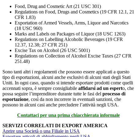
Food, Drug and Cosmetic Art (21 USC 301)
Regulations on Food, Drugs and Cosmetics (19 CFR 12.1, 21
CFR 1.83)
Exportation of Armed Vessels, Arms, Liquor and Narcotics
(18 USC 960)
Marks and Labels on Packages of Liquor (18 USC 1263)
Regulations on Labelling Alcoholic Beverages (19 CFR
12.37, 12.38; 27 CFR 251)
Excise Tax on Alcohol (26 USC 5001)
Regulations on Collection of Alcohol Excise Taxes (27 CFR
251.48)
Sono tanti altri i regolamenti che possono essere applicati a questo
tipo di esportazioni, alcuni anche esclusivi di alcuni stati degli Stati
Uniti. In ogni caso, quando si intende esportare prodotti come quelli
accennati sopra, è sempre consigliabile
affidarsi ad un espert
o, che
possa seguire l’imprenditore durante tutte le fasi del
processo di
esportazione
, così da non incorrere in eventuali sanzioni, che
possono in alcuni casi anche precludere l’attività negli USA.
Contattaci per una prima chiacchierata informale
SERVIZI CORRELATI DI EXPORT AMERICA
Aprire una Società o una Filiale in USA
Esportare articoli di abbigliamento negli USA