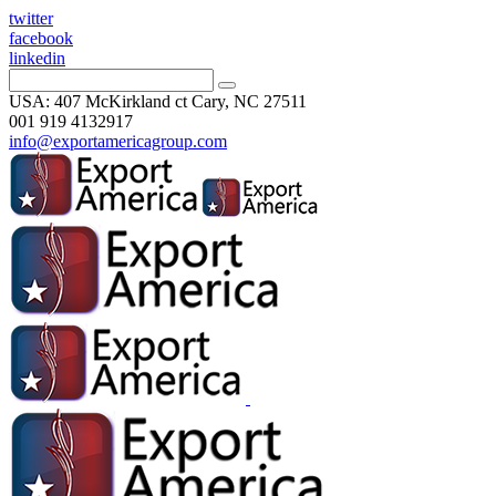
twitter
facebook
linkedin
USA: 407 McKirkland ct Cary, NC 27511
001 919 4132917
info@exportamericagroup.com