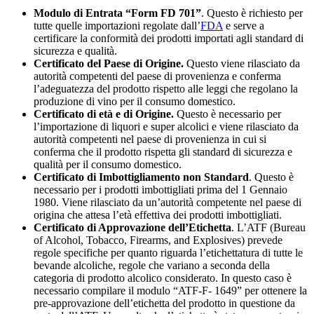
Modulo di Entrata “Form FD 701”
. Questo è richiesto per
tutte quelle importazioni regolate dall’
FDA
e serve a
certificare la conformità dei prodotti importati agli standard di
sicurezza e qualità.
Certificato del Paese di Origine.
Questo viene rilasciato da
autorità competenti del paese di provenienza e conferma
l’adeguatezza del prodotto rispetto alle leggi che regolano la
produzione di vino per il consumo domestico.
Certificato di età e di Origine.
Questo è necessario per
l’importazione di liquori e super alcolici e viene rilasciato da
autorità competenti nel paese di provenienza in cui si
conferma che il prodotto rispetta gli standard di sicurezza e
qualità per il consumo domestico.
Certificato di Imbottigliamento non Standard
. Questo è
necessario per i prodotti imbottigliati prima del 1 Gennaio
1980. Viene rilasciato da un’autorità competente nel paese di
origina che attesa l’età effettiva dei prodotti imbottigliati.
Certificato di Approvazione dell’Etichetta
. L’ATF (Bureau
of Alcohol, Tobacco, Firearms, and Explosives) prevede
regole specifiche per quanto riguarda l’etichettatura di tutte le
bevande alcoliche, regole che variano a seconda della
categoria di prodotto alcolico considerato. In questo caso è
necessario compilare il modulo “ATF-F- 1649” per ottenere la
pre-approvazione dell’etichetta del prodotto in questione da