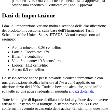
parte dell’ATF. Una volta che l’etichetta è stata approvata, si
ottiene uno specifico “Certificate of Label Approval”.
Dazi di Importazione
I dazi di importazione variano molto a seconda della classificazione
del prodotto in questione, sulla base dell’Harmonized Tariff
Schedule of the United States,
HTSUS
. Alcuni esempi sono ad
esempio:
Acqua minerale: 0.26 cents/litro
Latte di Cioccolato: 17%
Birra: 4.3 cents/litro
Vino Spumante: 19.8 cents/litro
Liquori: 13.2 cents/litro
Aceto: 0.5 cents/litro
Lo stesso accade anche per le bevande alcoliche fermentate e con
una graduazione alcolica inferiore al 7% a cui è applicato un
ulteriore dazio del 100%. Tuttle le bevande alcoliche, sono infine
soggette ad una accisa federale in aggiunta ai
dazi doganali
.
Tutte le bottiglie di liquore distillato inferiori al gallone devono avere
affisso sull’esterno della bottiglia lo stampo rosso del
ATF
che
conferma l’avvenuto pagamento delle accise. Gli stampi in questione