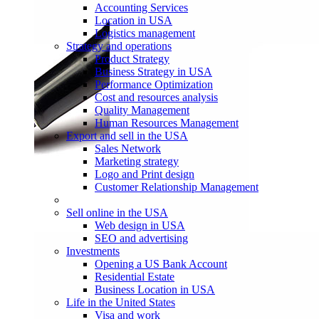
Accounting Services
Location in USA
Logistics management
Strategy and operations
Product Strategy
Business Strategy in USA
Performance Optimization
Cost and resources analysis
Quality Management
Human Resources Management
Export and sell in the USA
Sales Network
Marketing strategy
Logo and Print design
Customer Relationship Management
Sell online in the USA
Web design in USA
SEO and advertising
Investments
Opening a US Bank Account
Residential Estate
Business Location in USA
Life in the United States
Visa and work