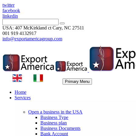
twitter
facebook
linkedin
USA: 407 McKirkland ct Cary, NC 27511
001 919 4132917
info@exportamericagroup.com
Primary Menu
Home
Services
Open a business in the USA
Business Type
Business plan
Business Documents
Bank Account