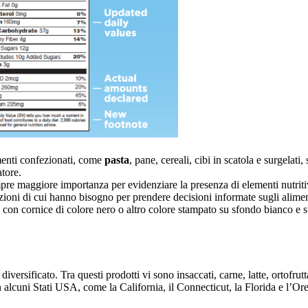
imenti confezionati, come
pasta
, pane, cereali, cibi in scatola e surgelat
atore.
mpre maggiore importanza per evidenziare la presenza di elementi nutritiv
azioni di cui hanno bisogno per prendere decisioni informate sugli alim
con cornice di colore nero o altro colore stampato su sfondo bianco e stab
diversificato. Tra questi prodotti vi sono insaccati, carne, latte, ortofrut
in alcuni Stati USA, come la California, il Connecticut, la Florida e l’O