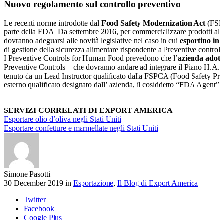
Nuovo regolamento sul controllo preventivo
Le recenti norme introdotte dal
Food Safety Modernization Act
(FSM
parte della FDA. Da settembre 2016, per commercializzare prodotti alime
dovranno adeguarsi alle novità legislative nel caso in cui
esportino i
di gestione della sicurezza alimentare rispondente a Preventive contr
I Preventive Controls for Human Food prevedono che l’
azienda adot
Preventive Controls – che dovranno andare ad integrare il Piano H.A.C
tenuto da un Lead Instructor qualificato dalla FSPCA (Food Safety Pre
esterno qualificato designato dall’ azienda, il cosiddetto “FDA Agent”
SERVIZI CORRELATI DI EXPORT AMERICA
Esportare olio d’oliva negli Stati Uniti
Esportare confetture e marmellate negli Stati Uniti
Simone Pasotti
30 December 2019 in
Esportazione
,
Il Blog di Export America
Twitter
Facebook
Google Plus