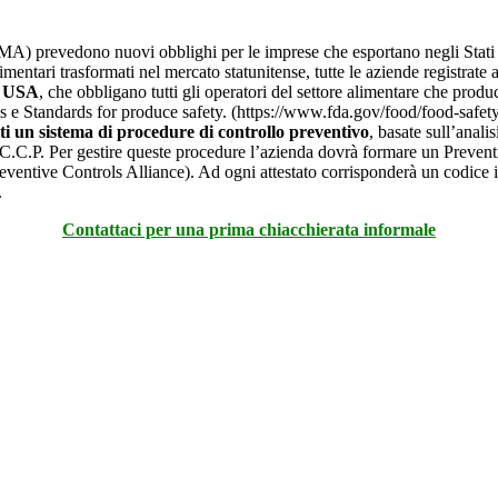
A) prevedono nuovi obblighi per le imprese che esportano negli Stati Uni
ntari trasformati nel mercato statunitense, tutte le aziende registrate 
n USA
, che obbligano tutti gli operatori del settore alimentare che produ
ols e Standards for produce safety. (https://www.fda.gov/food/food-safe
ti un sistema di procedure di controllo preventivo
, basate sull’anal
.C.P. Per gestire queste procedure l’azienda dovrà formare un Preventi
ventive Controls Alliance). Ad ogni attestato corrisponderà un codice i
.
Contattaci per una prima chiacchierata informale