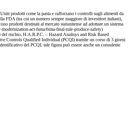
ti prodotti come la pasta e rafforzano i controlli sugli alimenti da
alla FDA (tra cui un numero sempre maggiore di investitori italiani),
cono prodotti destinati al mercato statunitense ad adottare un sistema
ty-modernization-act-fsma/fsma-final-rule-produce-safety)
isi del rischio, H.A.R.P.C. – Hazard Analisys and Risk Based
ve Controls Qualified Individual (PCQI) tramite un corso di 3 giorni
dentificativo del PCQI, tale figura può essere anche un consulente