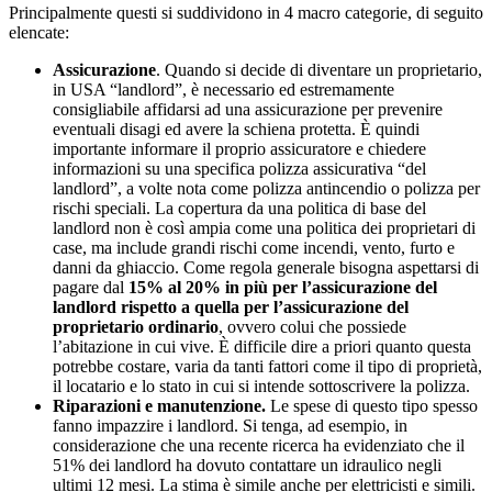
Principalmente questi si suddividono in 4 macro categorie, di seguito
elencate:
Assicurazione
. Quando si decide di diventare un proprietario,
in USA “landlord”, è necessario ed estremamente
consigliabile affidarsi ad una assicurazione per prevenire
eventuali disagi ed avere la schiena protetta. È quindi
importante informare il proprio assicuratore e chiedere
informazioni su una specifica polizza assicurativa “del
landlord”, a volte nota come polizza antincendio o polizza per
rischi speciali. La copertura da una politica di base del
landlord non è così ampia come una politica dei proprietari di
case, ma include grandi rischi come incendi, vento, furto e
danni da ghiaccio. Come regola generale bisogna aspettarsi di
pagare dal
15% al 20% in più per l’assicurazione del
landlord rispetto a quella per l’assicurazione del
proprietario ordinario
, ovvero colui che possiede
l’abitazione in cui vive. È difficile dire a priori quanto questa
potrebbe costare, varia da tanti fattori come il tipo di proprietà,
il locatario e lo stato in cui si intende sottoscrivere la polizza.
Riparazioni e manutenzione.
Le spese di questo tipo spesso
fanno impazzire i landlord. Si tenga, ad esempio, in
considerazione che una recente ricerca ha evidenziato che il
51% dei landlord ha dovuto contattare un idraulico negli
ultimi 12 mesi. La stima è simile anche per elettricisti e simili.