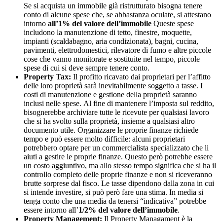
Se si acquista un immobile già ristrutturato bisogna tenere
conto di alcune spese che, se abbastanza oculate, si attestano
intorno
all’1% del valore dell’immobile
Queste spese
includono la manutenzione di tetto, finestre, moquette,
impianti (scaldabagno, aria condizionata), bagni, cucina,
pavimenti, elettrodomestici, rilevatore di fumo e altre piccole
cose che vanno monitorate e sostituite nel tempo, piccole
spese di cui si deve sempre tenere conto.
Property Tax:
Il profitto ricavato dai proprietari per l’affitto
delle loro proprietà sarà inevitabilmente soggetto a tasse. I
costi di manutenzione e gestione della proprietà saranno
inclusi nelle spese. Al fine di mantenere l’imposta sul reddito,
bisognerebbe archiviare tutte le ricevute per qualsiasi lavoro
che si ha svolto sulla proprietà, insieme a qualsiasi altro
documento utile. Organizzare le proprie finanze richiede
tempo e può essere molto difficile: alcuni proprietari
potrebbero optare per un commercialista specializzato che li
aiuti a gestire le proprie finanze. Questo però potrebbe essere
un costo aggiuntivo, ma allo stesso tempo significa che si ha il
controllo completo delle proprie finanze e non si riceveranno
brutte sorprese dal fisco. Le tasse dipendono dalla zona in cui
si intende investire, si può però fare una stima. In media si
tenga conto che una media da tenersi “indicativa” potrebbe
essere intorno all’
1/2% del valore dell’immobile
.
Property Management:
Il Property Managament è la