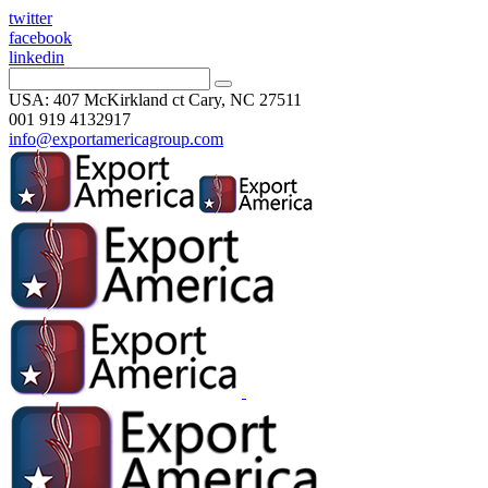
twitter
facebook
linkedin
USA: 407 McKirkland ct Cary, NC 27511
001 919 4132917
info@exportamericagroup.com