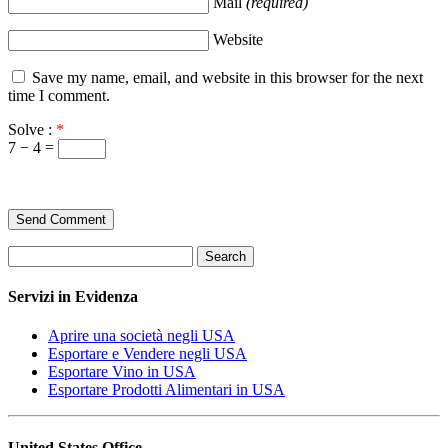
Mail
(required)
Website
Save my name, email, and website in this browser for the next
time I comment.
Solve :
*
7 − 4 =
Search
Servizi in Evidenza
Aprire una società negli USA
Esportare e Vendere negli USA
Esportare Vino in USA
Esportare Prodotti Alimentari in USA
United States Office