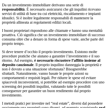
Da un investimento immobiliare derivano una serie di
responsabilità
. È necessario assicurarsi che gli inquilini ricevano
servizi di utilità di base tra cui elettricità, riscaldamento e impianti
idraulici. Si è inoltre legalmente responsabili di mantenere la
proprietà allineata ai regolamenti edilizi locali.
I buoni proprietari rispondono alle chiamate e hanno una mentalità
proattiva. Ciò significa che un investimento immobiliare di successo
consuma oltre che a denaro in forma di spese varie, anche parte del
proprio tempo.
Si deve tenere d’occhio il proprio investimento. Esistono molte
procedure pratiche che aiutano a garantire l’investimento e il suo
ritorno. Ad esempio,
è necessario riscuotere l’affitto insieme al
deposito cauzionale
. Il proprio inquilino danneggia la proprietà e
non è dovuto a una situazione sfortunata? Bisognerebbe
sfrattarli. Naturalmente, vanno basate le proprie azioni su
comportamenti e requisiti legali. Per ridurre le spese ed evitare
spiacevoli inconvenienti, si potrebbe ad esempio procedere con uno
screening dei possibili inquilini, valutando tutte le possibili
conseguenze per garantire un buon rendimento dal proprio
investimento.
I metodi pratici per investire nel “real estate”, diversi dal possedere
ovviamente una proprietà sono diversi, ad esempio acquistando
real