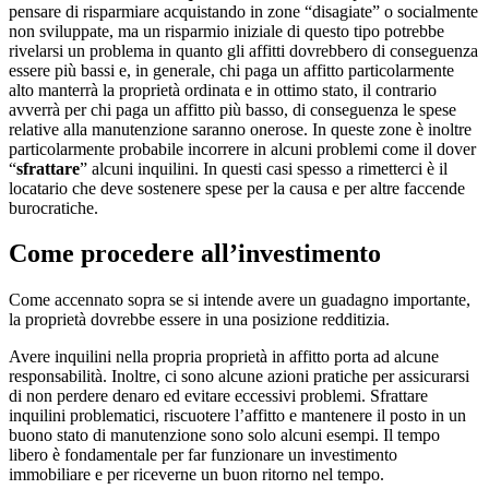
pensare di risparmiare acquistando in zone “disagiate” o socialmente
non sviluppate, ma un risparmio iniziale di questo tipo potrebbe
rivelarsi un problema in quanto gli affitti dovrebbero di conseguenza
essere più bassi e, in generale, chi paga un affitto particolarmente
alto manterrà la proprietà ordinata e in ottimo stato, il contrario
avverrà per chi paga un affitto più basso, di conseguenza le spese
relative alla manutenzione saranno onerose. In queste zone è inoltre
particolarmente probabile incorrere in alcuni problemi come il dover
“
sfrattare
” alcuni inquilini. In questi casi spesso a rimetterci è il
locatario che deve sostenere spese per la causa e per altre faccende
burocratiche.
Come procedere all’investimento
Come accennato sopra se si intende avere un guadagno importante,
la proprietà dovrebbe essere in una posizione redditizia.
Avere inquilini nella propria proprietà in affitto porta ad alcune
responsabilità. Inoltre, ci sono alcune azioni pratiche per assicurarsi
di non perdere denaro ed evitare eccessivi problemi. Sfrattare
inquilini problematici, riscuotere l’affitto e mantenere il posto in un
buono stato di manutenzione sono solo alcuni esempi. Il tempo
libero è fondamentale per far funzionare un investimento
immobiliare e per riceverne un buon ritorno nel tempo.