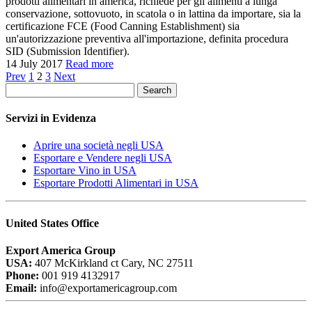
prodotti alimentari in america, richiede per gli alimenti a lunga
conservazione, sottovuoto, in scatola o in lattina da importare, sia la
certificazione FCE (Food Canning Establishment) sia
un'autorizzazione preventiva all'importazione, definita procedura
SID (Submission Identifier).
14 July 2017
Read more
Prev
1
2
3
Next
Search
Servizi in Evidenza
Aprire una società negli USA
Esportare e Vendere negli USA
Esportare Vino in USA
Esportare Prodotti Alimentari in USA
United States Office
Export America Group
USA:
407 McKirkland ct Cary, NC 27511
Phone:
001 919 4132917
Email:
info@exportamericagroup.com