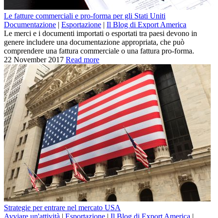
Le fatture commerciali e pro-forma per gli Stati Uniti
Documentazione
|
Esportazione
|
Il Blog di Export America
Le merci e i documenti importati o esportati tra paesi devono in
genere includere una documentazione appropriata, che può
comprendere una fattura commerciale o una fattura pro-forma.
22 November 2017
Read more
Strategie per entrare nel mercato USA
Avviare un'attività
|
Esportazione
|
Il Blog di Export America
|