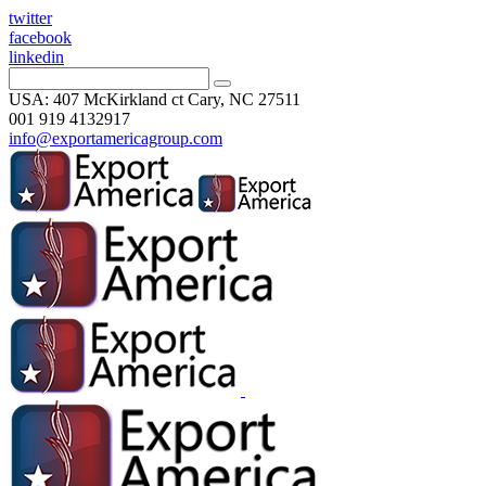
twitter
facebook
linkedin
USA: 407 McKirkland ct Cary, NC 27511
001 919 4132917
info@exportamericagroup.com