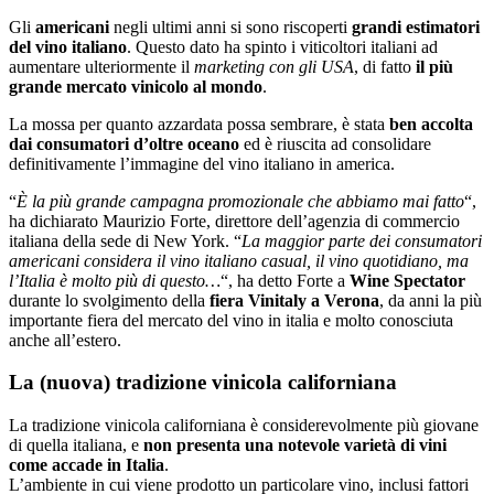
Gli
americani
negli ultimi anni si sono riscoperti
grandi estimatori
del vino italiano
. Questo dato ha spinto i viticoltori italiani ad
aumentare ulteriormente il
marketing con gli USA
, di fatto
il più
grande mercato vinicolo al mondo
.
La mossa per quanto azzardata possa sembrare, è stata
ben accolta
dai consumatori d’oltre oceano
ed è riuscita ad consolidare
definitivamente l’immagine del vino italiano in america.
“
È la più grande campagna promozionale che abbiamo mai fatto
“,
ha dichiarato Maurizio Forte, direttore dell’agenzia di commercio
italiana della sede di New York. “
La maggior parte dei consumatori
americani considera il vino italiano casual, il vino quotidiano, ma
l’Italia è molto più di questo…
“, ha detto Forte a
Wine Spectator
durante lo svolgimento della
fiera Vinitaly a Verona
, da anni la più
importante fiera del mercato del vino in italia e molto conosciuta
anche all’estero.
La (nuova) tradizione vinicola californiana
La tradizione vinicola californiana è considerevolmente più giovane
di quella italiana, e
non presenta una notevole varietà di vini
come accade in Italia
.
L’ambiente in cui viene prodotto un particolare vino, inclusi fattori