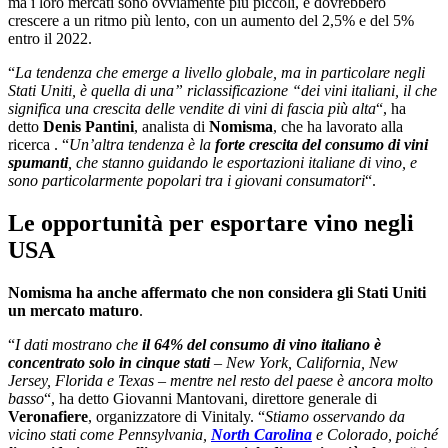
ma i loro mercati sono ovviamente più piccoli, e dovrebbero
crescere a un ritmo più lento, con un aumento del 2,5% e del 5%
entro il 2022.
“
La tendenza che emerge a livello globale, ma in particolare negli
Stati Uniti, è quella di una” riclassificazione “dei vini italiani, il che
significa una crescita delle vendite di vini di fascia più alta
“, ha
detto
Denis Pantini
, analista di
Nomisma
, che ha lavorato alla
ricerca . “
Un’altra tendenza è la
forte crescita del consumo di vini
spumanti
, che stanno guidando le esportazioni italiane di vino, e
sono particolarmente popolari tra i giovani consumatori
“.
Le opportunità per esportare vino negli
USA
Nomisma ha anche affermato che non considera gli Stati Uniti
un mercato maturo
.
“
I dati mostrano che
il 64% del consumo di vino italiano è
concentrato solo in cinque stati
– New York, California, New
Jersey, Florida e Texas – mentre nel resto del paese è ancora molto
basso
“, ha detto Giovanni Mantovani, direttore generale di
Veronafiere
, organizzatore di Vinitaly. “
Stiamo osservando da
vicino stati come Pennsylvania,
North Carolina
e Colorado, poiché