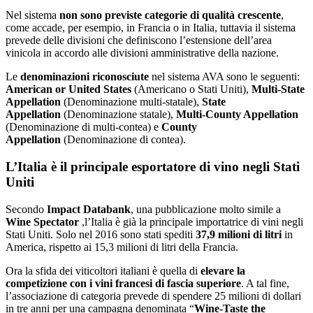
Nel sistema
non sono previste categorie di qualità crescente
,
come accade, per esempio, in Francia o in Italia, tuttavia il sistema
prevede delle divisioni che definiscono l’estensione dell’area
vinicola in accordo alle divisioni amministrative della nazione.
Le
denominazioni riconosciute
nel sistema AVA sono le seguenti:
American or United States
(Americano o Stati Uniti),
Multi-State
Appellation
(Denominazione multi-statale),
State
Appellation
(Denominazione statale),
Multi-County Appellation
(Denominazione di multi-contea) e
County
Appellation
(Denominazione di contea).
L’Italia è il principale esportatore di vino negli Stati
Uniti
Secondo
Impact Databank
, una pubblicazione molto simile a
Wine Spectator
,l’Italia è già la principale importatrice di vini negli
Stati Uniti. Solo nel 2016 sono stati spediti
37,9 milioni di litri
in
America, rispetto ai 15,3 milioni di litri della Francia.
Ora la sfida dei viticoltori italiani è quella di
elevare la
competizione con i vini francesi di fascia superiore
. A tal fine,
l’associazione di categoria prevede di spendere 25 milioni di dollari
in tre anni per una campagna denominata “
Wine-Taste the