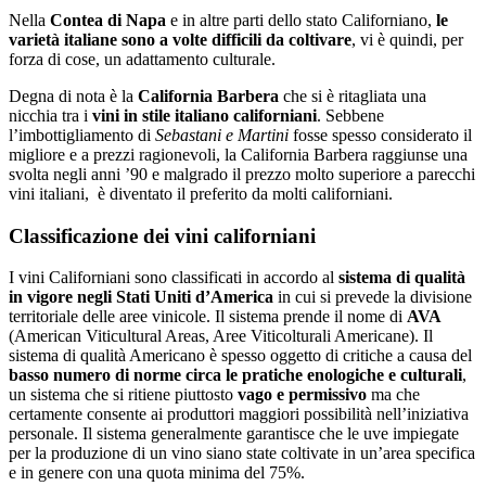
Nella
Contea di Napa
e in altre parti dello stato Californiano,
le
varietà italiane sono a volte difficili da coltivare
, vi è quindi, per
forza di cose, un adattamento culturale.
Degna di nota è la
California Barbera
che si è ritagliata una
nicchia tra i
vini in stile italiano californiani
. Sebbene
l’imbottigliamento di
Sebastani e Martini
fosse spesso considerato il
migliore e a prezzi ragionevoli, la California Barbera raggiunse una
svolta negli anni ’90 e malgrado il prezzo molto superiore a parecchi
vini italiani, è diventato il preferito da molti californiani.
Classificazione dei vini californiani
I vini Californiani sono classificati in accordo al
sistema di qualità
in vigore negli Stati Uniti d’America
in cui si prevede la divisione
territoriale delle aree vinicole. Il sistema prende il nome di
AVA
(American Viticultural Areas, Aree Viticolturali Americane). Il
sistema di qualità Americano è spesso oggetto di critiche a causa del
basso numero di norme circa le pratiche enologiche e culturali
,
un sistema che si ritiene piuttosto
vago e permissivo
ma che
certamente consente ai produttori maggiori possibilità nell’iniziativa
personale. Il sistema generalmente garantisce che le uve impiegate
per la produzione di un vino siano state coltivate in un’area specifica
e in genere con una quota minima del 75%.