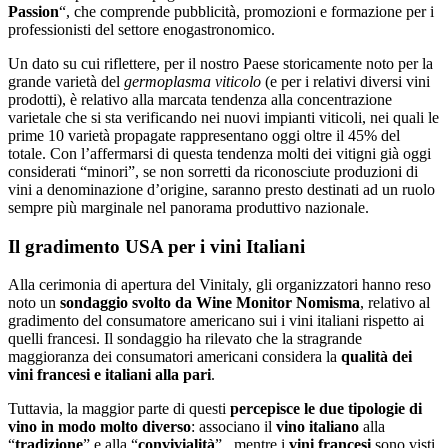
Passion
“, che comprende pubblicità, promozioni e formazione per i
professionisti del settore enogastronomico.
Un dato su cui riflettere, per il nostro Paese storicamente noto per la
grande varietà del
germoplasma viticolo
(e per i relativi diversi vini
prodotti), è relativo alla marcata tendenza alla concentrazione
varietale che si sta verificando nei nuovi impianti viticoli, nei quali le
prime 10 varietà propagate rappresentano oggi oltre il 45% del
totale. Con l’affermarsi di questa tendenza molti dei vitigni già oggi
considerati “minori”, se non sorretti da riconosciute produzioni di
vini a denominazione d’origine, saranno presto destinati ad un ruolo
sempre più marginale nel panorama produttivo nazionale.
Il gradimento USA per i vini Italiani
Alla cerimonia di apertura del Vinitaly, gli organizzatori hanno reso
noto un
sondaggio svolto da Wine Monitor Nomisma
, relativo al
gradimento del consumatore americano sui i vini italiani rispetto ai
quelli francesi. Il sondaggio ha rilevato che la stragrande
maggioranza dei consumatori americani considera la
qualità dei
vini francesi e italiani alla pari
.
Tuttavia, la maggior parte di questi
percepisce le due tipologie di
vino in modo molto diverso
: associano il
vino italiano
alla
“
tradizione
” e alla “
convivialità
” , mentre i
vini francesi
sono visti