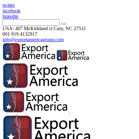
twitter
facebook
linkedin
USA: 407 McKirkland ct Cary, NC 27511
001 919 4132917
info@exportamericagroup.com