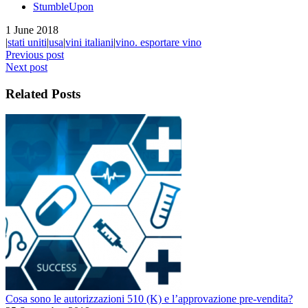
StumbleUpon
1 June 2018
|
stati uniti
|
usa
|
vini italiani
|
vino. esportare vino
Previous post
Next post
Related Posts
Cosa sono le autorizzazioni 510 (K) e l’approvazione pre-vendita?