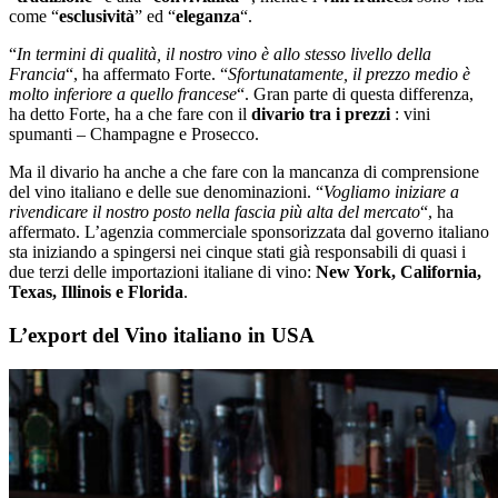
come “
esclusività
” ed “
eleganza
“.
“
In termini di qualità, il nostro vino è allo stesso livello della
Francia
“, ha affermato Forte. “
Sfortunatamente, il prezzo medio è
molto inferiore a quello francese
“. Gran parte di questa differenza,
ha detto Forte, ha a che fare con il
divario tra i prezzi
: vini
spumanti – Champagne e Prosecco.
Ma il divario ha anche a che fare con la mancanza di comprensione
del vino italiano e delle sue denominazioni. “
Vogliamo iniziare a
rivendicare il nostro posto nella fascia più alta del mercato
“, ha
affermato. L’agenzia commerciale sponsorizzata dal governo italiano
sta iniziando a spingersi nei cinque stati già responsabili di quasi i
due terzi delle importazioni italiane di vino:
New York, California,
Texas, Illinois e Florida
.
L’export del Vino italiano in USA