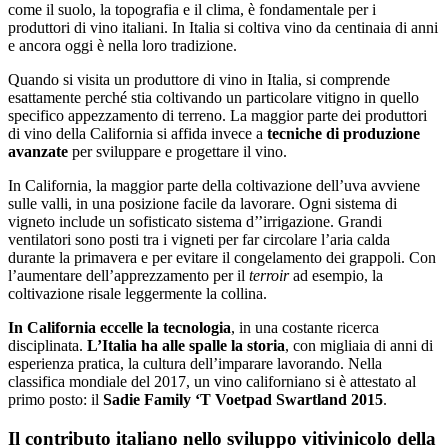
come il suolo, la topografia e il clima, è fondamentale per i
produttori di vino italiani. In Italia si coltiva vino da centinaia di anni
e ancora oggi è nella loro tradizione.
Quando si visita un produttore di vino in Italia, si comprende
esattamente perché stia coltivando un particolare vitigno in quello
specifico appezzamento di terreno. La maggior parte dei produttori
di vino della California si affida invece a
tecniche di produzione
avanzate
per sviluppare e progettare il vino.
In California, la maggior parte della coltivazione dell’uva avviene
sulle valli, in una posizione facile da lavorare. Ogni sistema di
vigneto include un sofisticato sistema d’’irrigazione. Grandi
ventilatori sono posti tra i vigneti per far circolare l’aria calda
durante la primavera e per evitare il congelamento dei grappoli. Con
l’aumentare dell’apprezzamento per il
terroir
ad esempio, la
coltivazione risale leggermente la collina.
In California eccelle la tecnologia
, in una costante ricerca
disciplinata.
L’Italia ha alle spalle la storia
, con migliaia di anni di
esperienza pratica, la cultura dell’imparare lavorando. Nella
classifica mondiale del 2017, un vino californiano si è attestato al
primo posto: il
Sadie Family ‘T Voetpad Swartland 2015
.
Il contributo italiano nello sviluppo vitivinicolo della