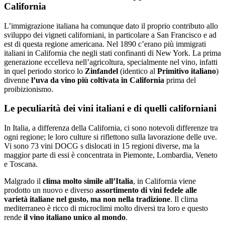
California
L’immigrazione italiana ha comunque dato il proprio contributo allo
sviluppo dei vigneti californiani, in particolare a San Francisco e ad
est di questa regione americana. Nel 1890 c’erano più immigrati
italiani in California che negli stati confinanti di New York. La prima
generazione eccelleva nell’agricoltura, specialmente nel vino, infatti
in quel periodo storico lo
Zinfandel
(identico al
Primitivo italiano
)
divenne
l’uva da vino più coltivata in California
prima del
proibizionismo.
Le peculiarità dei vini italiani e di quelli californiani
In Italia, a differenza della California, ci sono notevoli differenze tra
ogni regione; le loro culture si riflettono sulla lavorazione delle uve.
Vi sono 73 vini DOCG s dislocati in 15 regioni diverse, ma la
maggior parte di essi è concentrata in Piemonte, Lombardia, Veneto
e Toscana.
Malgrado il
clima molto simile all’Italia
, in California viene
prodotto un nuovo e diverso
assortimento di vini fedele alle
varietà italiane nel gusto, ma non nella tradizione
. Il clima
mediterraneo è ricco di microclimi molto diversi tra loro e questo
rende
il vino italiano unico al mondo
.