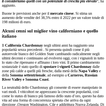
li consideriamo quelli con un potenziale di crescita più elevato
“, ha
aggiunto.
Buone le previsioni anche per il
mercato cinese
. Si stima un
aumento delle vendite del 38,5% entro il 2022 per un valore totale di
198 milioni di euro.
Alcuni cenni sul miglior vino californiano e quello
italiano
Il
California Chardonnay
negli ultimi anni ha raggiunto una
popolarità senza precedenti . Si presenta quindi come il più
autorevole bianco del Golden State cambiando radicalmente negli
ultimi decenni e continuano ad evolversi oggi, con i vignaioli in tutto
lo stato che ripensano e affinano i loro vini. Il primo cambiamento
sostanziale è stato quello di
spostare i vigneti Chardonnay
dalle
zone più calde a quelli più fresche, dalla metà della
Napa Valley
e
della
Sonoma settentrionale
, ad esempio a
Carneros, Russian
River Valley e Sonoma Coast
.
La neutralità dello Chardonnay gli consente di essere manipolato in
vari modi. I viticoltori ne apprezzano la crescente popolarità, così
come lo status di bianco più famoso dello stato d’oro, questo ha dato
vita ad una forma di concorrenza spietata che arriva da ogni
direzione ,Oregon Washington, Cile e addirittura Nuova Zelanda. Di