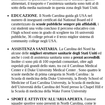
alimentari, il trasporto e l’assistenza sanitaria sono tutti al di
sotto della media nazionale in questa zona degli Stati Uniti.
EDUCAZIONE
. Il North Carolina guida gli USA nel
numero di insegnanti certificati dal National Board ed è
caratterizzato da
scuole pubbliche sempre più affidabili
, i
cui studenti una volta concluso il percorso educativo con
l’high school sono in grado di scegliere tra 16 università
pubbliche, 36 college privati e il terzo miglior sistema di
community college negli USA.
ASSISTENZA SANITARIA
. La Carolina del Nord ha
alcune delle
migliori strutture sanitarie degli Stati Uniti
ed
anche i costi di assistenza sanitaria sono a
prezzi accessibili
.
Inoltre ci sono più di 100 ospedali comunitari, oltre agli
ospedali più grandi dello stato, tra cui il Carolinas Medical
Center e il Duke University Medical Center . Sono quattro le
scuole mediche di prima categoria in North Carolina : la
Scuola di medicina della Duke University, la Brody School of
Medicine of East Carolina University, la Scuola di medicina
dell’Università della Carolina del Nord presso la Chapel Hill e
la Scuola di medicina della Wake Forest University
SPORT E ATTIVITA’ ALL’ARIA APERTA
. Famose
squadre sportive sono presenti in North Carolina, come le