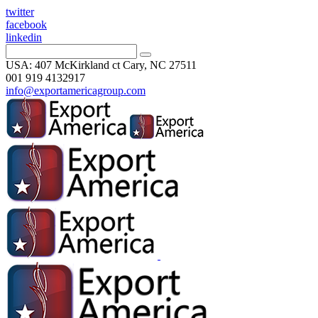
twitter
facebook
linkedin
USA: 407 McKirkland ct Cary, NC 27511
001 919 4132917
info@exportamericagroup.com