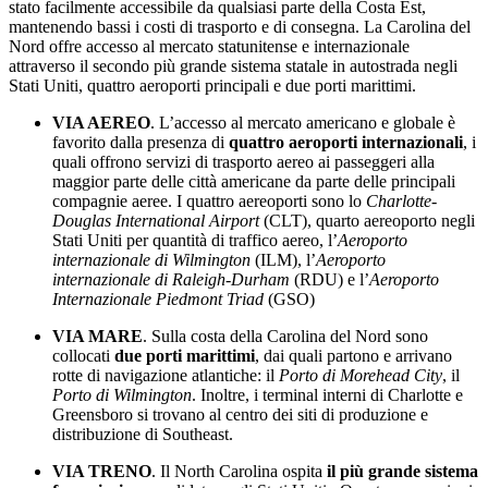
stato facilmente accessibile da qualsiasi parte della Costa Est,
mantenendo bassi i costi di trasporto e di consegna. La Carolina del
Nord offre accesso al mercato statunitense e internazionale
attraverso il secondo più grande sistema statale in autostrada negli
Stati Uniti, quattro aeroporti principali e due porti marittimi.
VIA AEREO
. L’accesso al mercato americano e globale è
favorito dalla presenza di
quattro aeroporti internazionali
, i
quali offrono servizi di trasporto aereo ai passeggeri alla
maggior parte delle città americane da parte delle principali
compagnie aeree. I quattro aereoporti sono lo
Charlotte-
Douglas International Airport
(CLT), quarto aereoporto negli
Stati Uniti per quantità di traffico aereo, l’
Aeroporto
internazionale di Wilmington
(ILM), l’
Aeroporto
internazionale di Raleigh-Durham
(RDU) e l’
Aeroporto
Internazionale Piedmont Triad
(GSO)
VIA MARE
. Sulla costa della Carolina del Nord sono
collocati
due porti marittimi
, dai quali partono e arrivano
rotte di navigazione atlantiche: il
Porto di Morehead City
, il
Porto di Wilmington
. Inoltre, i terminal interni di Charlotte e
Greensboro si trovano al centro dei siti di produzione e
distribuzione di Southeast.
VIA TRENO
. Il North Carolina ospita
il più grande sistema