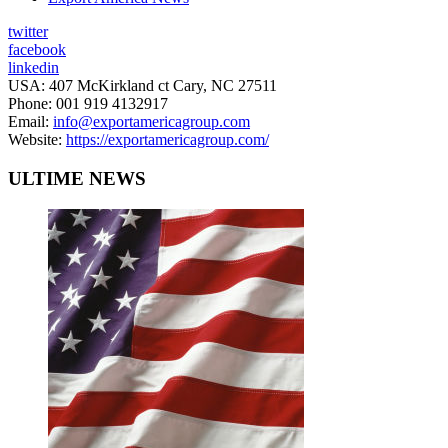
twitter
facebook
linkedin
USA: 407 McKirkland ct Cary, NC 27511
Phone: 001 919 4132917
Email:
info@exportamericagroup.com
Website:
https://exportamericagroup.com/
ULTIME NEWS