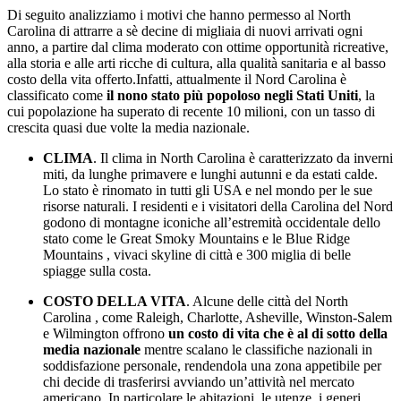
Di seguito analizziamo i motivi che hanno permesso al North
Carolina di attrarre a sè decine di migliaia di nuovi arrivati ogni
anno, a partire dal clima moderato con ottime opportunità ricreative,
alla storia e alle arti ricche di cultura, alla qualità sanitaria e al basso
costo della vita offerto.Infatti, attualmente il Nord Carolina è
classificato come
il nono stato più popoloso negli Stati Uniti
, la
cui popolazione ha superato di recente 10 milioni, con un tasso di
crescita quasi due volte la media nazionale.
CLIMA
. Il clima in North Carolina è caratterizzato da inverni
miti, da lunghe primavere e lunghi autunni e da estati calde.
Lo stato è rinomato in tutti gli USA e nel mondo per le sue
risorse naturali. I residenti e i visitatori della Carolina del Nord
godono di montagne iconiche all’estremità occidentale dello
stato come le Great Smoky Mountains e le Blue Ridge
Mountains , vivaci skyline di città e 300 miglia di belle
spiagge sulla costa.
COSTO DELLA VITA
. Alcune delle città del North
Carolina , come Raleigh, Charlotte, Asheville, Winston-Salem
e Wilmington offrono
un costo di vita che è al di sotto della
media nazionale
mentre scalano le classifiche nazionali in
soddisfazione personale, rendendola una zona appetibile per
chi decide di trasferirsi avviando un’attività nel mercato
americano. In particolare le abitazioni, le utenze, i generi