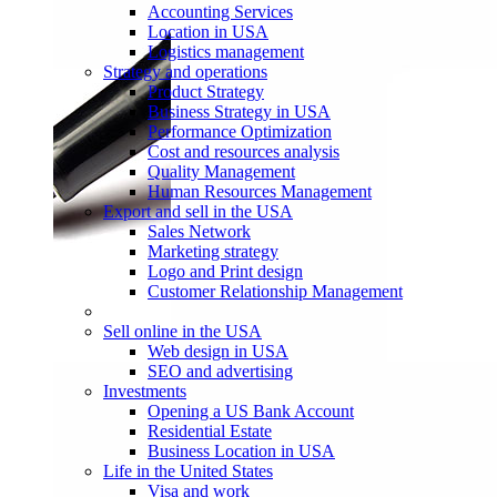
Accounting Services
Location in USA
Logistics management
Strategy and operations
Product Strategy
Business Strategy in USA
Performance Optimization
Cost and resources analysis
Quality Management
Human Resources Management
Export and sell in the USA
Sales Network
Marketing strategy
Logo and Print design
Customer Relationship Management
Sell online in the USA
Web design in USA
SEO and advertising
Investments
Opening a US Bank Account
Residential Estate
Business Location in USA
Life in the United States
Visa and work