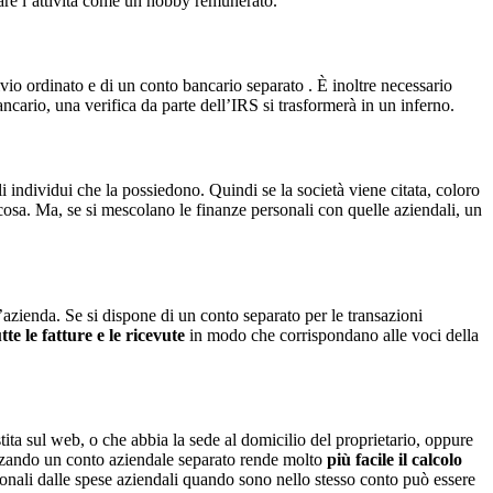
derare l’attività come un hobby remunerato.
hivio ordinato e di un conto bancario separato . È inoltre necessario
ancario, una verifica da parte dell’IRS si trasformerà in un inferno.
i individui che la possiedono. Quindi se la società viene citata, coloro
cosa. Ma, se si mescolano le finanze personali con quelle aziendali, un
l’azienda. Se si dispone di un conto separato per le transazioni
te le fatture e le ricevute
in modo che corrispondano alle voci della
tita sul web, o che abbia la sede al domicilio del proprietario, oppure
lizzando un conto aziendale separato rende molto
più facile il calcolo
rsonali dalle spese aziendali quando sono nello stesso conto può essere