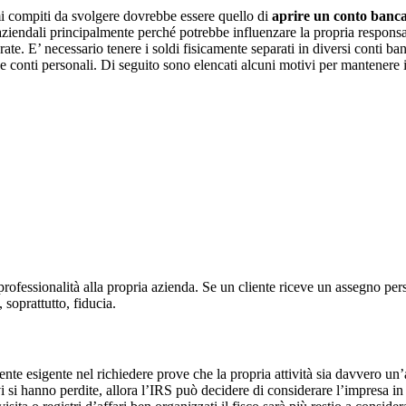
mi compiti da svolgere dovrebbe essere quello di
aprire un conto banca
aziendali principalmente perché potrebbe influenzare la propria responsa
te. E’ necessario tenere i soldi fisicamente separati in diversi conti ba
 e conti personali. Di seguito sono elencati alcuni motivi per mantenere 
ssionalità alla propria azienda. Se un cliente riceve un assegno persona
soprattutto, fiducia.
nte esigente nel richiedere prove che la propria attività sia davvero un
ivi si hanno perdite, allora l’IRS può decidere di considerare l’impresa 