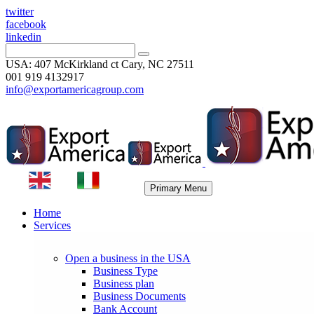
twitter
facebook
linkedin
USA: 407 McKirkland ct Cary, NC 27511
001 919 4132917
info@exportamericagroup.com
Primary Menu
Home
Services
Open a business in the USA
Business Type
Business plan
Business Documents
Bank Account