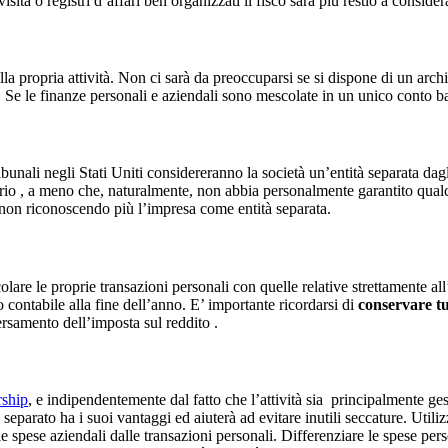
visita o registri d’affari ben organizzati il fisco sarà più restio a consi
ella propria attività. Non ci sarà da preoccuparsi se si dispone di un arc
va. Se le finanze personali e aziendali sono mescolate in un unico conto b
bunali negli Stati Uniti considereranno la società un’entità separata dagl
tario , a meno che, naturalmente, non abbia personalmente garantito qual
à non riconoscendo più l’impresa come entità separata.
olare le proprie transazioni personali con quelle relative strettamente al
contabile alla fine dell’anno. E’ importante ricordarsi di
conservare tut
rsamento dell’imposta sul reddito .
rship
, e indipendentemente dal fatto che l’attività sia principalmente ges
 separato ha i suoi vantaggi ed aiuterà ad evitare inutili seccature. Uti
le spese aziendali dalle transazioni personali. Differenziare le spese pe