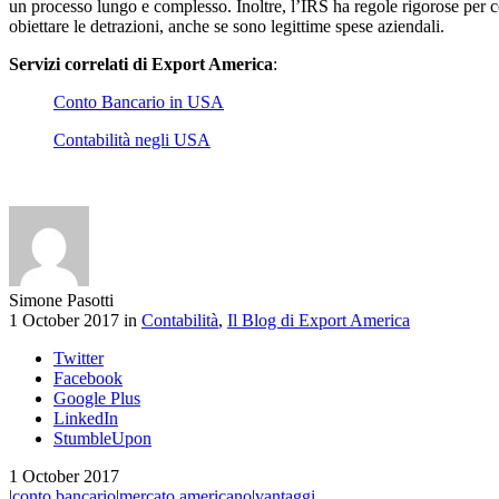
un processo lungo e complesso. Inoltre, l’IRS ha regole rigorose per c
obiettare le detrazioni, anche se sono legittime spese aziendali.
Servizi correlati di Export America
:
Conto Bancario in USA
Contabilità negli USA
Simone Pasotti
1 October 2017 in
Contabilità
,
Il Blog di Export America
Twitter
Facebook
Google Plus
LinkedIn
StumbleUpon
1 October 2017
|
conto bancario
|
mercato americano
|
vantaggi