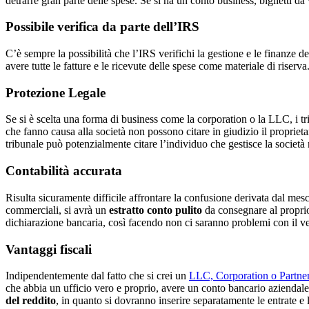
detrarre gran parte delle spese. Se si ha un conto business, biglietti da 
Possibile verifica da parte dell’IRS
C’è sempre la possibilità che l’IRS verifichi la gestione e le finanze d
avere tutte le fatture e le ricevute delle spese come materiale di riser
Protezione Legale
Se si è scelta una forma di business come la corporation o la LLC, i tri
che fanno causa alla società non possono citare in giudizio il proprie
tribunale può potenzialmente citare l’individuo che gestisce la societ
Contabilità accurata
Risulta sicuramente difficile affrontare la confusione derivata dal mesc
commerciali, si avrà un
estratto conto pulito
da consegnare al proprio 
dichiarazione bancaria, così facendo non ci saranno problemi con il ve
Vantaggi fiscali
Indipendentemente dal fatto che si crei un
LLC, Corporation o Partne
che abbia un ufficio vero e proprio, avere un conto bancario aziendale
del reddito
, in quanto si dovranno inserire separatamente le entrate e 