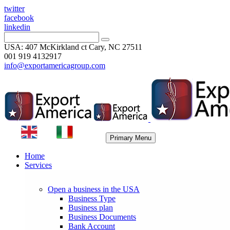
twitter
facebook
linkedin
USA: 407 McKirkland ct Cary, NC 27511
001 919 4132917
info@exportamericagroup.com
Primary Menu
Home
Services
Open a business in the USA
Business Type
Business plan
Business Documents
Bank Account