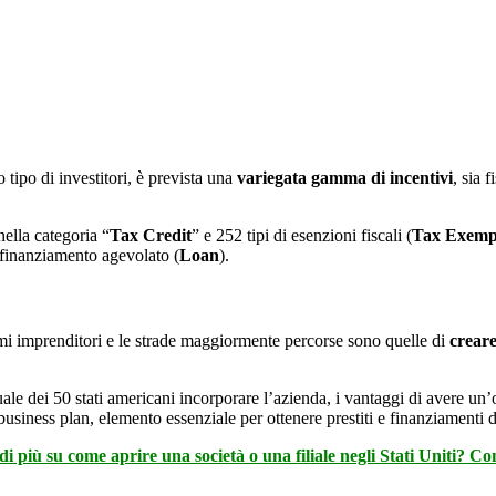
 tipo di investitori, è prevista una
variegata gamma di incentivi
, sia 
ella categoria “
Tax Credit
” e 252 tipi di esenzioni fiscali (
Tax Exemp
finanziamento agevolato (
Loan
).
mi imprenditori e le strade maggiormente percorse sono quelle di
crear
ale dei 50 stati americani incorporare l’azienda, i vantaggi di avere un
n business plan, elemento essenziale per ottenere prestiti e finanziament
i più su come aprire una società o una filiale negli Stati Uniti? Co