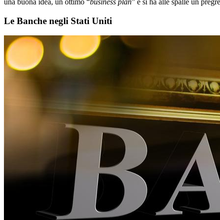
una buona idea, un ottimo “
business plan
” e si ha alle spalle un pregr
Le Banche negli Stati Uniti