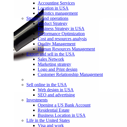
Accounting Services
Location in USA
Logistics management
Strategy and operations
Product Strategy
Business Strategy in USA
Performance Optimization
Cost and resources analysis
Quality Management
Human Resources Management
Export and sell in the USA
Sales Network
Marketing strategy
Logo and Print design
Customer Relationship Management
Sell online in the USA
Web design in USA
SEO and advertising
Investments
Opening a US Bank Account
Residential Estate
Business Location in USA
Life in the United States
Visa and work