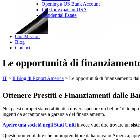
Opening a US Bank Account
Life for expats in USA
Residential Estate
Our Mission
Blog
Contact
Le opportunità di finanziament
IT
>
Il Blog di Export America
>
Le opportunità di finanziamento d
Ottenere Prestiti e Finanziamenti dalle 
Nei paesi europei siamo abituati a dover aspettare un bel po’ di tempo
ingenti da accantonare a garanzia del finanziamento.
Aprire una società negli Stati Uniti
invece vuol dire trovare un
sist
Questo non vuol dire che un imprenditore italiano va in America, apre l