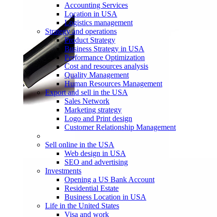
Accounting Services
Location in USA
Logistics management
Strategy and operations
Product Strategy
Business Strategy in USA
Performance Optimization
Cost and resources analysis
Quality Management
Human Resources Management
Export and sell in the USA
Sales Network
Marketing strategy
Logo and Print design
Customer Relationship Management
Sell online in the USA
Web design in USA
SEO and advertising
Investments
Opening a US Bank Account
Residential Estate
Business Location in USA
Life in the United States
Visa and work