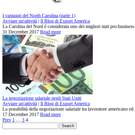
I vantaggi del North Carolina (parte 1)
Avviare un'attività
|
Il Blog di Export America
La Carolina del Nord è considerata uno dei migliori stati pro-business 
31 December 2017
Read more
La negoziazione salariale negli Stati Uniti
Avviare un'attività
|
Il Blog di Export America
La possibilità della negoziazione salariale tra lavoratore americano ed
17 December 2017
Read more
Prev
1
…
3
4
Search