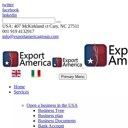
twitter
facebook
linkedin
USA: 407 McKirkland ct Cary, NC 27511
001 919 4132917
info@exportamericagroup.com
Primary Menu
Home
Services
Open a business in the USA
Business Type
Business plan
Business Documents
Bank Account