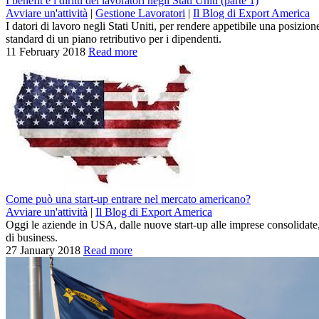
I benefit e i diritti dei lavoratori negli Stati Uniti (parte 1)
Avviare un'attività
|
Gestione Lavoratori
|
Il Blog di Export America
I datori di lavoro negli Stati Uniti, per rendere appetibile una posizion
standard di un piano retributivo per i dipendenti.
11 February 2018
Read more
Come può una start-up entrare nel mercato americano?
Avviare un'attività
|
Il Blog di Export America
Oggi le aziende in USA, dalle nuove start-up alle imprese consolidat
di business.
27 January 2018
Read more