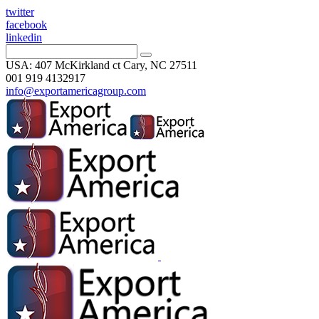
twitter
facebook
linkedin
USA: 407 McKirkland ct Cary, NC 27511
001 919 4132917
info@exportamericagroup.com