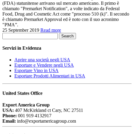
(FDA) statunitense arrivano sul mercato americano. Il primo è
chiamato "Premarket Notification", a volte indicato da Federal
Food, Drug and Cosmetic Act come "processo 510 (k)". Il secondo
è chiamato Premarket Approval ed è noto con il suo acronimo
"PMA”.
25 September 2019
Read more
Search
Servizi in Evidenza
Aprire una società negli USA
Esportare e Vendere negli USA
Esportare Vino in USA
Esportare Prodotti Alimentari in USA
United States Office
Export America Group
USA:
407 McKirkland ct Cary, NC 27511
Phone:
001 919 4132917
Email:
info@exportamericagroup.com