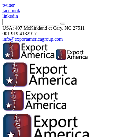
twitter
facebook
linkedin
USA: 407 McKirkland ct Cary, NC 27511
001 919 4132917
info@exportamericagroup.com