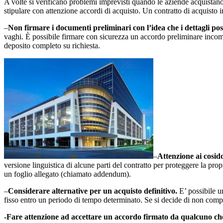
A volte si verificano problemi imprevisti quando le aziende acquistano n
stipulare con attenzione accordi di acquisto. Un contratto di acquisto i
–
Non firmare i documenti preliminari con l’idea che i dettagli poss
vaghi. È possibile firmare con sicurezza un accordo preliminare incomp
deposito completo su richiesta.
–
Attenzione ai cosid
versione linguistica di alcune parti del contratto per proteggere la pr
un foglio allegato (chiamato addendum).
–
Considerare alternative per un acquisto definitivo.
E’ possibile u
fisso entro un periodo di tempo determinato. Se si decide di non compr
-Fare attenzione ad accettare un accordo firmato da qualcuno che 