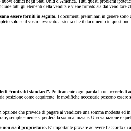
uovi edifici negli Stati Uniti d’America. Tutti questi problemi ipotetici
nclude tutti gli elementi della vendita e viene firmato sia dal venditore 
ano essere forniti in seguito.
I documenti preliminari in genere sono co
leto solo se il vostro avvocato assicura che il documento in questione no
detti “contratti standard”.
Praticamente ogni parola in un accordodi acq
opria posizione come acquirente, le modifiche necessarie possono essere s
n opzione che prevede di pagare al venditore una somma modesta ed in cam
are, semplicemente si perderà la somma iniziale. Una variazione è quell
non sia il proprietario.
E’ importante provare ad avere l’accordo di ac