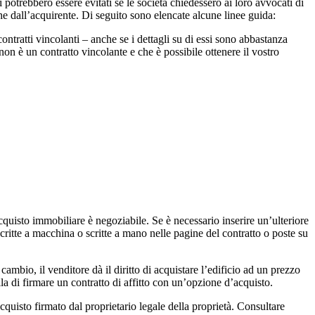
 potrebbero essere evitati se le società chiedessero ai loro avvocati di
che dall’acquirente. Di seguito sono elencate alcune linee guida:
ntratti vincolanti – anche se i dettagli su di essi sono abbastanza
n è un contratto vincolante e che è possibile ottenere il vostro
uisto immobiliare è negoziabile. Se è necessario inserire un’ulteriore
critte a macchina o scritte a mano nelle pagine del contratto o poste su
bio, il venditore dà il diritto di acquistare l’edificio ad un prezzo
a di firmare un contratto di affitto con un’opzione d’acquisto.
quisto firmato dal proprietario legale della proprietà. Consultare