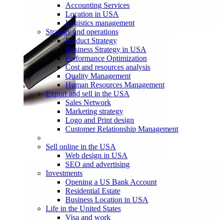
Accounting Services
Location in USA
Logistics management
Strategy and operations
Product Strategy
Business Strategy in USA
Performance Optimization
Cost and resources analysis
Quality Management
Human Resources Management
Export and sell in the USA
Sales Network
Marketing strategy
Logo and Print design
Customer Relationship Management
Sell online in the USA
Web design in USA
SEO and advertising
Investments
Opening a US Bank Account
Residential Estate
Business Location in USA
Life in the United States
Visa and work