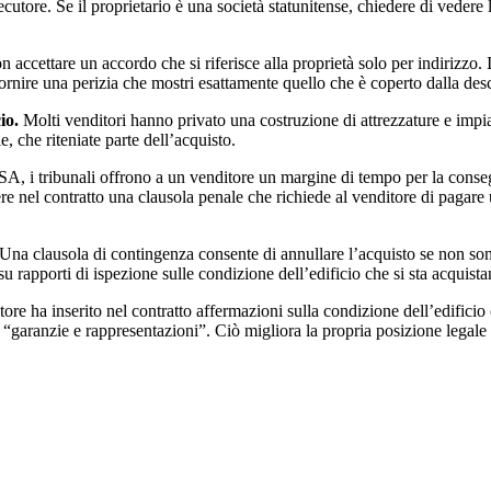
cutore. Se il proprietario è una società statunitense, chiedere di veder
 accettare un accordo che si riferisce alla proprietà solo per indirizzo. 
ornire una perizia che mostri esattamente quello che è coperto dalla desc
io.
Molti venditori hanno privato una costruzione di attrezzature e impian
e, che riteniate parte dell’acquisto.
A, i tribunali offrono a un venditore un margine di tempo per la consegn
re nel contratto una clausola penale che richiede al venditore di pagare
Una clausola di contingenza consente di annullare l’acquisto se non sono
 su rapporti di ispezione sulle condizione dell’edificio che si sta acquist
tore ha inserito nel contratto affermazioni sulla condizione dell’edificio
“garanzie e rappresentazioni”. Ciò migliora la propria posizione legale s