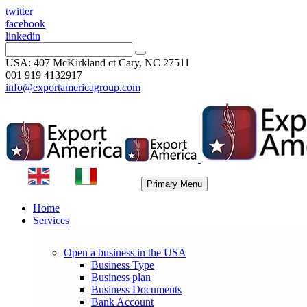
twitter
facebook
linkedin
USA: 407 McKirkland ct Cary, NC 27511
001 919 4132917
info@exportamericagroup.com
Primary Menu
Home
Services
Open a business in the USA
Business Type
Business plan
Business Documents
Bank Account