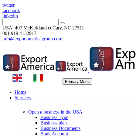
twitter
facebook
linkedin
USA: 407 McKirkland ct Cary, NC 27511
001 919 4132917
info@exportamericagroup.com
Primary Menu
Home
Services
Open a business in the USA
Business Type
Business plan
Business Documents
Bank Account