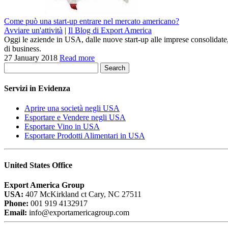
Come può una start-up entrare nel mercato americano?
Avviare un'attività
|
Il Blog di Export America
Oggi le aziende in USA, dalle nuove start-up alle imprese consolidat
di business.
27 January 2018
Read more
Search
Servizi in Evidenza
Aprire una società negli USA
Esportare e Vendere negli USA
Esportare Vino in USA
Esportare Prodotti Alimentari in USA
United States Office
Export America Group
USA:
407 McKirkland ct Cary, NC 27511
Phone:
001 919 4132917
Email:
info@exportamericagroup.com