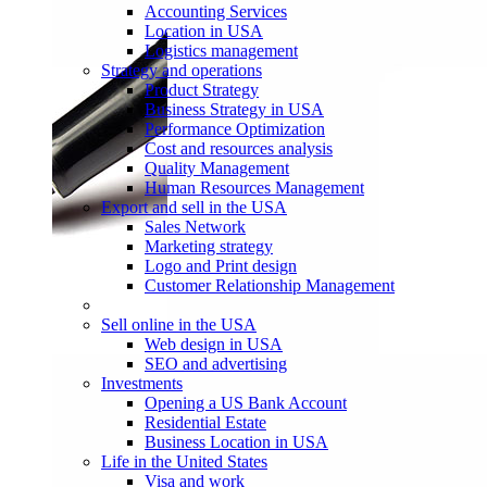
Accounting Services
Location in USA
Logistics management
Strategy and operations
Product Strategy
Business Strategy in USA
Performance Optimization
Cost and resources analysis
Quality Management
Human Resources Management
Export and sell in the USA
Sales Network
Marketing strategy
Logo and Print design
Customer Relationship Management
Sell online in the USA
Web design in USA
SEO and advertising
Investments
Opening a US Bank Account
Residential Estate
Business Location in USA
Life in the United States
Visa and work