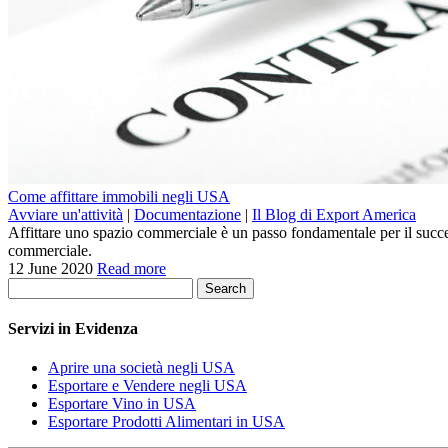
Come affittare immobili negli USA
Avviare un'attività
|
Documentazione
|
Il Blog di Export America
Affittare uno spazio commerciale è un passo fondamentale per il success
commerciale.
12 June 2020
Read more
Search
Servizi in Evidenza
Aprire una società negli USA
Esportare e Vendere negli USA
Esportare Vino in USA
Esportare Prodotti Alimentari in USA