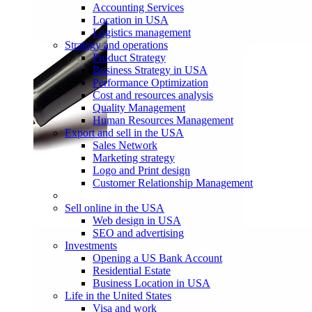
Accounting Services
Location in USA
Logistics management
Strategy and operations
Product Strategy
Business Strategy in USA
Performance Optimization
Cost and resources analysis
Quality Management
Human Resources Management
Export and sell in the USA
Sales Network
Marketing strategy
Logo and Print design
Customer Relationship Management
Sell online in the USA
Web design in USA
SEO and advertising
Investments
Opening a US Bank Account
Residential Estate
Business Location in USA
Life in the United States
Visa and work