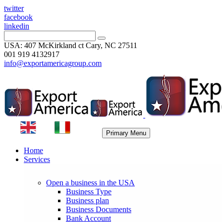
twitter
facebook
linkedin
USA: 407 McKirkland ct Cary, NC 27511
001 919 4132917
info@exportamericagroup.com
Primary Menu
Home
Services
Open a business in the USA
Business Type
Business plan
Business Documents
Bank Account