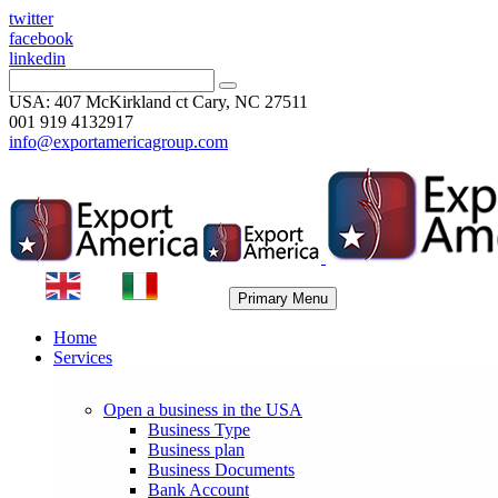
twitter
facebook
linkedin
USA: 407 McKirkland ct Cary, NC 27511
001 919 4132917
info@exportamericagroup.com
Primary Menu
Home
Services
Open a business in the USA
Business Type
Business plan
Business Documents
Bank Account