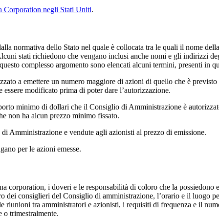
a Corporation negli Stati Uniti
.
alla normativa dello Stato nel quale è collocata tra le quali il nome dell
 Alcuni stati richiedono che vengano inclusi anche nomi e gli indirizzi deg
e questo complesso argomento sono elencati alcuni termini, presenti in qu
izzato a emettere un numero maggiore di azioni di quello che è previsto 
ve essere modificato prima di poter dare l’autorizzazione.
porto minimo di dollari che il Consiglio di Amministrazione è autorizzat
che non ha alcun prezzo minimo fissato.
 di Amministrazione e vendute agli azionisti al prezzo di emissione.
pagano per le azioni emesse.
a corporation, i doveri e le responsabilità di coloro che la possiedono e
i consiglieri del Consiglio di amministrazione, l’orario e il luogo per le
e riunioni tra amministratori e azionisti, i requisiti di frequenza e il nu
e o trimestralmente.