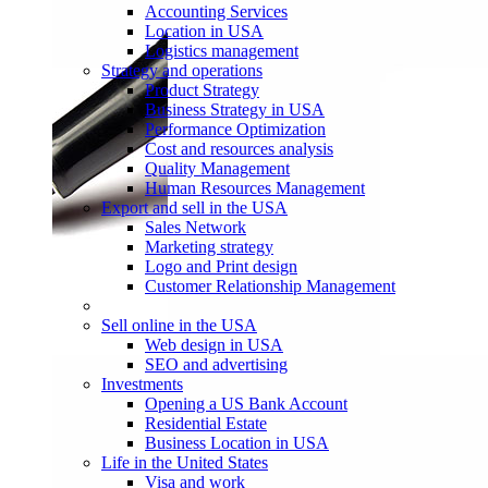
Accounting Services
Location in USA
Logistics management
Strategy and operations
Product Strategy
Business Strategy in USA
Performance Optimization
Cost and resources analysis
Quality Management
Human Resources Management
Export and sell in the USA
Sales Network
Marketing strategy
Logo and Print design
Customer Relationship Management
Sell online in the USA
Web design in USA
SEO and advertising
Investments
Opening a US Bank Account
Residential Estate
Business Location in USA
Life in the United States
Visa and work