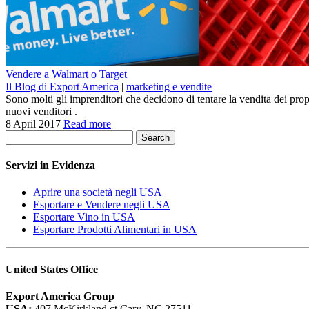
Vendere a Walmart o Target
Il Blog di Export America
|
marketing e vendite
Sono molti gli imprenditori che decidono di tentare la vendita dei prop
nuovi venditori .
8 April 2017
Read more
Search
Servizi in Evidenza
Aprire una società negli USA
Esportare e Vendere negli USA
Esportare Vino in USA
Esportare Prodotti Alimentari in USA
United States Office
Export America Group
USA:
407 McKirkland ct Cary, NC 27511