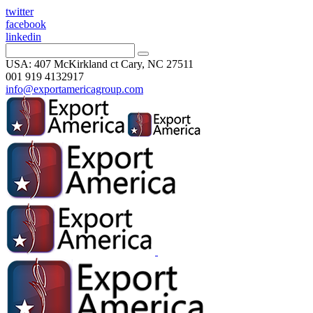
twitter
facebook
linkedin
USA: 407 McKirkland ct Cary, NC 27511
001 919 4132917
info@exportamericagroup.com