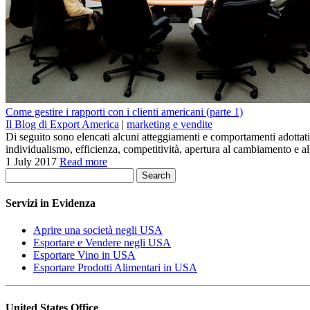
Come gestire i rapporti con i clienti americani (parte 1)
Il Blog di Export America
|
marketing e vendite
Di seguito sono elencati alcuni atteggiamenti e comportamenti adottati d
individualismo, efficienza, competitività, apertura al cambiamento e a
1 July 2017
Read more
Search
Servizi in Evidenza
Aprire una società negli USA
Esportare e Vendere negli USA
Esportare Vino in USA
Esportare Prodotti Alimentari in USA
United States Office