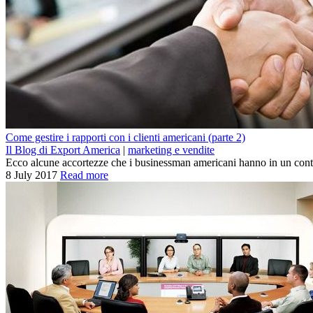
Come gestire i rapporti con i clienti americani (parte 2)
Il Blog di Export America
|
marketing e vendite
Ecco alcune accortezze che i businessman americani hanno in un conte
8 July 2017
Read more