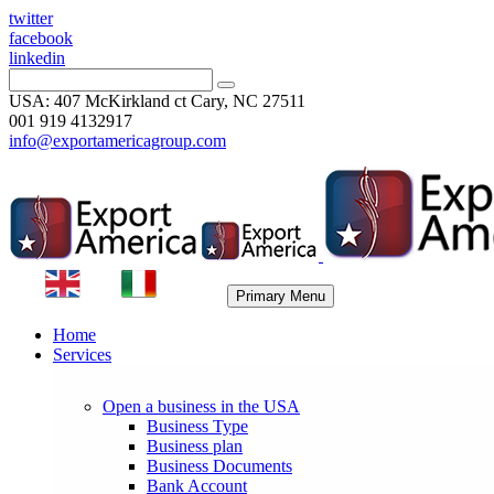
twitter
facebook
linkedin
USA: 407 McKirkland ct Cary, NC 27511
001 919 4132917
info@exportamericagroup.com
Primary Menu
Home
Services
Open a business in the USA
Business Type
Business plan
Business Documents
Bank Account