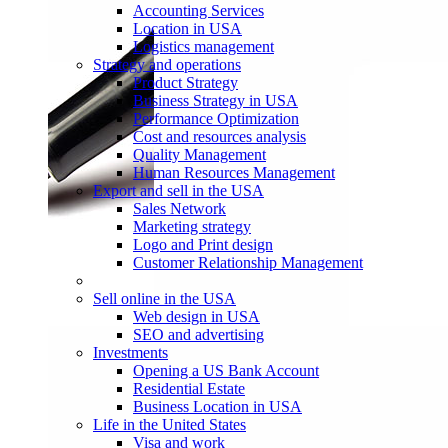
Accounting Services
Location in USA
Logistics management
Strategy and operations
Product Strategy
Business Strategy in USA
Performance Optimization
Cost and resources analysis
Quality Management
Human Resources Management
Export and sell in the USA
Sales Network
Marketing strategy
Logo and Print design
Customer Relationship Management
Sell online in the USA
Web design in USA
SEO and advertising
Investments
Opening a US Bank Account
Residential Estate
Business Location in USA
Life in the United States
Visa and work