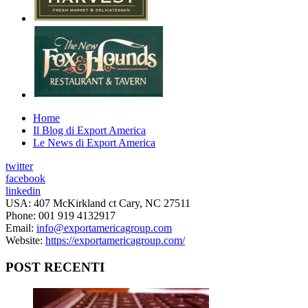
Home
Il Blog di Export America
Le News di Export America
twitter
facebook
linkedin
USA: 407 McKirkland ct Cary, NC 27511
Phone: 001 919 4132917
Email:
info@exportamericagroup.com
Website:
https://exportamericagroup.com/
POST RECENTI