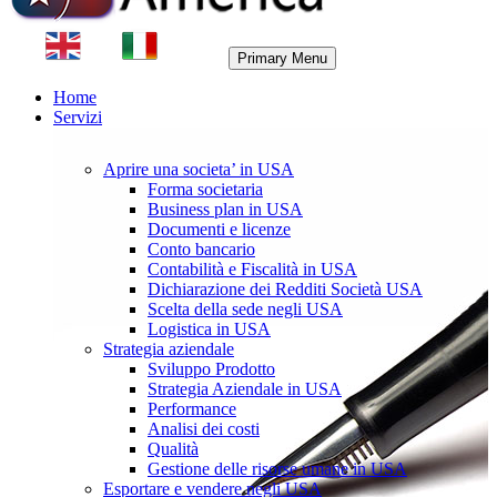
Primary Menu
Home
Servizi
Aprire una societa’ in USA
Forma societaria
Business plan in USA
Documenti e licenze
Conto bancario
Contabilità e Fiscalità in USA
Dichiarazione dei Redditi Società USA
Scelta della sede negli USA
Logistica in USA
Strategia aziendale
Sviluppo Prodotto
Strategia Aziendale in USA
Performance
Analisi dei costi
Qualità
Gestione delle risorse umane in USA
Esportare e vendere negli USA