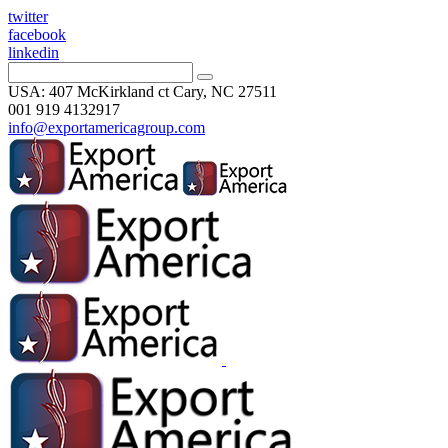
twitter
facebook
linkedin
USA: 407 McKirkland ct Cary, NC 27511
001 919 4132917
info@exportamericagroup.com