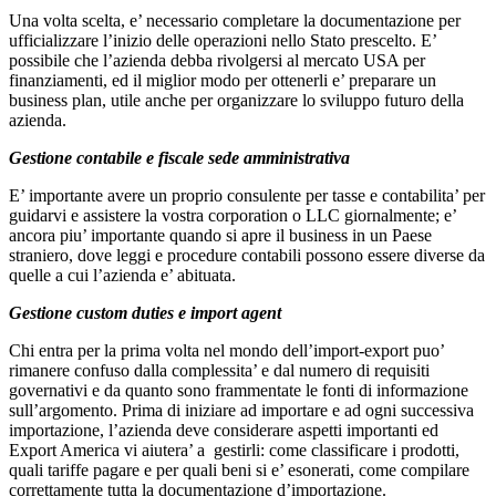
Una volta scelta, e’ necessario completare la documentazione per
ufficializzare l’inizio delle operazioni nello Stato prescelto. E’
possibile che l’azienda debba rivolgersi al mercato USA per
finanziamenti, ed il miglior modo per ottenerli e’ preparare un
business plan, utile anche per organizzare lo sviluppo futuro della
azienda.
Gestione contabile e fiscale sede amministrativa
E’ importante avere un proprio consulente per tasse e contabilita’ per
guidarvi e assistere la vostra corporation o LLC giornalmente; e’
ancora piu’ importante quando si apre il business in un Paese
straniero, dove leggi e procedure contabili possono essere diverse da
quelle a cui l’azienda e’ abituata.
Gestione custom duties e import agent
Chi entra per la prima volta nel mondo dell’import-export puo’
rimanere confuso dalla complessita’ e dal numero di requisiti
governativi e da quanto sono frammentate le fonti di informazione
sull’argomento. Prima di iniziare ad importare e ad ogni successiva
importazione, l’azienda deve considerare aspetti importanti ed
Export America vi aiutera’ a gestirli: come classificare i prodotti,
quali tariffe pagare e per quali beni si e’ esonerati, come compilare
correttamente tutta la documentazione d’importazione.