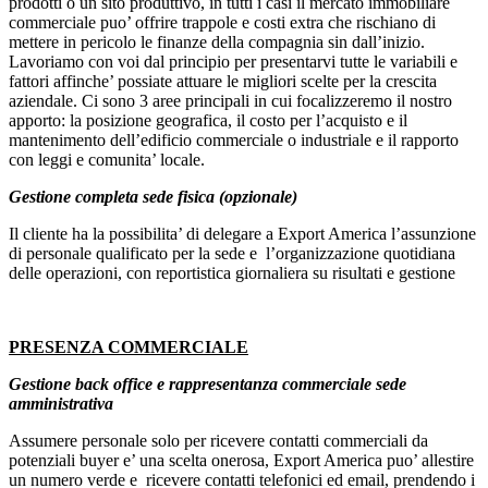
prodotti o un sito produttivo, in tutti i casi il mercato immobiliare
commerciale puo’ offrire trappole e costi extra che rischiano di
mettere in pericolo le finanze della compagnia sin dall’inizio.
Lavoriamo con voi dal principio per presentarvi tutte le variabili e
fattori affinche’ possiate attuare le migliori scelte per la crescita
aziendale. Ci sono 3 aree principali in cui focalizzeremo il nostro
apporto: la posizione geografica, il costo per l’acquisto e il
mantenimento dell’edificio commerciale o industriale e il rapporto
con leggi e comunita’ locale.
Gestione completa sede fisica (opzionale)
Il cliente ha la possibilita’ di delegare a Export America l’assunzione
di personale qualificato per la sede e l’organizzazione quotidiana
delle operazioni, con reportistica giornaliera su risultati e gestione
PRESENZA COMMERCIALE
Gestione back office e rappresentanza commerciale sede
amministrativa
Assumere personale solo per ricevere contatti commerciali da
potenziali buyer e’ una scelta onerosa, Export America puo’ allestire
un numero verde e ricevere contatti telefonici ed email, prendendo i