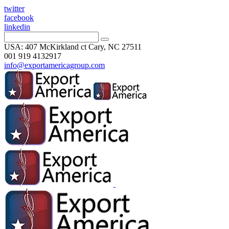
twitter
facebook
linkedin
USA: 407 McKirkland ct Cary, NC 27511
001 919 4132917
info@exportamericagroup.com