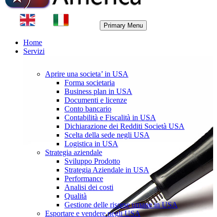
Primary Menu
Home
Servizi
Aprire una societa’ in USA
Forma societaria
Business plan in USA
Documenti e licenze
Conto bancario
Contabilità e Fiscalità in USA
Dichiarazione dei Redditi Società USA
Scelta della sede negli USA
Logistica in USA
Strategia aziendale
Sviluppo Prodotto
Strategia Aziendale in USA
Performance
Analisi dei costi
Qualità
Gestione delle risorse umane in USA
Esportare e vendere negli USA