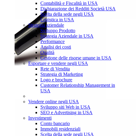
Contabilità e Fiscalità in USA
Dichiarazione dei Redditi Società USA
Scelta della sede negli USA
Logistica in USA
Strategia aziendale
Sviluppo Prodotto
Strategia Aziendale in USA
Performance
Analisi dei costi
Qualità
Gestione delle risorse umane in USA
Esportare e vendere negli USA
Rete di Vendita
Strategia di Marketing
Logo e brochure
Customer Relationship Management in
USA
Vendere online negli USA
Sviluppo siti Web in USA
SEO e Advertising in USA
Investimenti
Conto bancario
Immobili residenziali
Scelta della sede negli USA